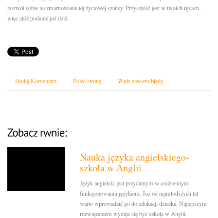
pozwól sobie na zmarnowanie tej życiowej szansy. Przyszłość jest w twoich rękach,
więc złóż podanie już dziś.
Dodaj Komentarz
Poleć stronę
Wpis zawiera błędy
Nauka języka angielskiego-
szkoła w Anglii
Język angielski jest przydatnym w codziennym
funkcjonowaniu językiem. Już od najmłodszych lat
warto wprowadzić go do edukacji dziecka. Najlepszym
rozwiązaniem wydaje się być szkoła w Anglii,