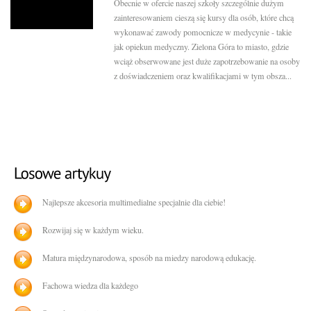
Obecnie w ofercie naszej szkoły szczególnie dużym
zainteresowaniem cieszą się kursy dla osób, które chcą
wykonawać zawody pomocnicze w medycynie - takie
jak opiekun medyczny. Zielona Góra to miasto, gdzie
wciąż obserwowane jest duże zapotrzebowanie na osoby
z doświadczeniem oraz kwalifikacjami w tym obsza...
Najlepsze akcesoria multimedialne specjalnie dla ciebie!
Rozwijaj się w każdym wieku.
Matura międzynarodowa, sposób na miedzy narodową edukację.
Fachowa wiedza dla każdego