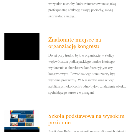
wszystkie te osoby, które zainteresowane są taką
profesjonalną edukacją swojej pociechy, mogą
skorzystać z usług...
Znakomite miejsce na
organziację kongresu
Do tej pory trudno było o organizację w stolicy
województwa podkarpackiego bardzo istotnego
wydarzenia o charakterze konferencyjnym czy
kongresowym. Powód takiego stanu rzeczy był
wybitnie prozaiczny. W Rzeszowie oraz w jego
najbliższych okolicach trudno było o znalezienie obiektu
spełniającego surowe wymagani...
Szkoła podstawowa na wysokim
poziomie
Jeżeli chcą Państwo postawić na rozwój swoich dzieci i