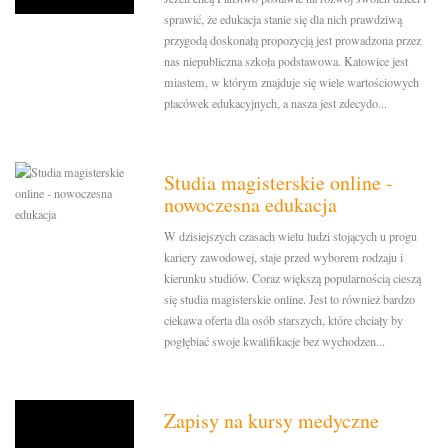
sprawić, że edukacja stanie się dla nich prawdziwą
przygodą doskonałą propozycją jest prowadzona przez
nas niepubliczna szkoła podstawowa. Katowice jest
miastem, w którym znajduje się wiele wartościowych
placówek edukacyjnych, a nasza jest zdecydo...
Studia magisterskie online -
nowoczesna edukacja
W dzisiejszych czasach wielu ludzi stojących u progu
kariery zawodowej, staje przed wyborem rodzaju i
kierunku studiów. Coraz większą popularnością cieszą
się studia magisterskie online. Jest to również bardzo
ciekawa oferta dla osób starszych, które chciały by
pogłębiać swoje kwalifikacje bez wychodzen...
Zapisy na kursy medyczne