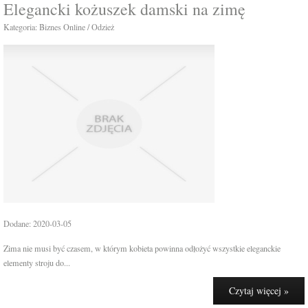
Elegancki kożuszek damski na zimę
Kategoria: Biznes Online / Odzież
Dodane: 2020-03-05
Zima nie musi być czasem, w którym kobieta powinna odłożyć wszystkie eleganckie
elementy stroju do...
Czytaj więcej »