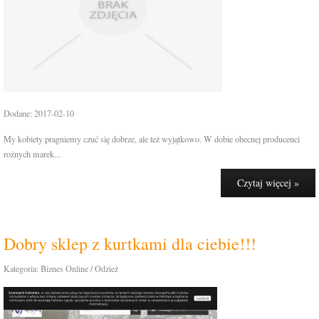
Dodane: 2017-02-10
My kobiety pragniemy czuć się dobrze, ale też wyjątkowo. W dobie obecnej producenci
rożnych marek...
Czytaj więcej »
Dobry sklep z kurtkami dla ciebie!!!
Kategoria: Biznes Online / Odzież