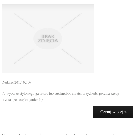
Dodane: 2017-02-07
Po wyborze stylowego garnituru lub sukienki do chrztu, przychodzi pora na zakup
pozostałych części garderoby,...
Czytaj więcej »