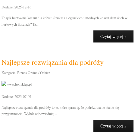
Dodane: 2025-12-16
Znajdź hurtownię koszul dla kobiet. Szukasz eleganckich i modnych koszul damskich w
hurtowych ilościach? Ta...
Czytaj więcej »
Najlepsze rozwiązania dla podróży
Kategoria: Biznes Online / Odzież
Dodane: 2025-07-07
Najlepsze rozwiązania dla podróży to te, które sprawią, że podróżowanie stanie się
przyjemnością. Wybór odpowiedniej...
Czytaj więcej »