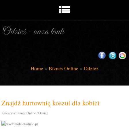
Odzież - oaza bruk
Home
»
Biznes Online
»
Odzież
Znajdź hurtownię koszul dla kobiet
Kategoria: Biznes Online / Odzież