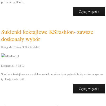
przede wszystkim...
Czytaj więcej »
Sukienki koktajlowe KSFashion- zawsze
doskonały wybór
Kategoria: Biznes Online / Odzież
Dodane: 2017-02-03
Spotkanie koktajlowe narzuca ich uczestnikom obowiązek pojawienia się w stosownym na
tę okazję stroju. Jeśli...
Czytaj więcej »