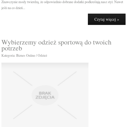
Znawczynie mody twierdzą, że odpowiednio dobrane dodatki podkreślają nasz styl. Nawet
jeśli na co dzień...
Czytaj więcej »
Wybierzemy odzież sportową do twoich
potrzeb
Kategoria: Biznes Online / Odzież