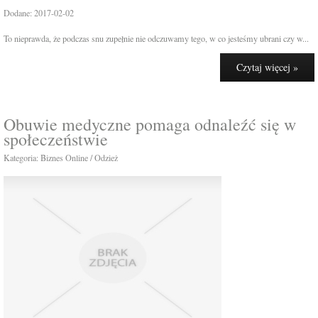
Dodane: 2017-02-02
To nieprawda, że podczas snu zupełnie nie odczuwamy tego, w co jesteśmy ubrani czy w...
Czytaj więcej »
Obuwie medyczne pomaga odnaleźć się w
społeczeństwie
Kategoria: Biznes Online / Odzież