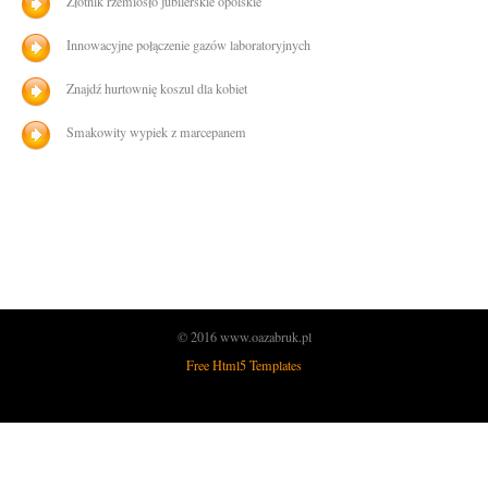
Złotnik rzemiosło jubilerskie opolskie
Innowacyjne połączenie gazów laboratoryjnych
Znajdź hurtownię koszul dla kobiet
Smakowity wypiek z marcepanem
© 2016 www.oazabruk.pl
Free Html5 Templates