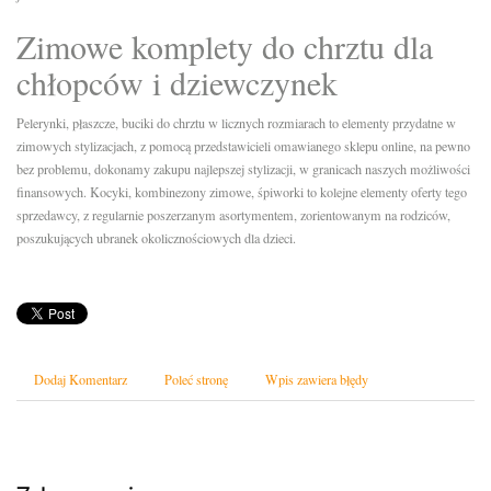
Zimowe komplety do chrztu dla
chłopców i dziewczynek
Pelerynki, płaszcze, buciki do chrztu w licznych rozmiarach to elementy przydatne w
zimowych stylizacjach, z pomocą przedstawicieli omawianego sklepu online, na pewno
bez problemu, dokonamy zakupu najlepszej stylizacji, w granicach naszych możliwości
finansowych. Kocyki, kombinezony zimowe, śpiworki to kolejne elementy oferty tego
sprzedawcy, z regularnie poszerzanym asortymentem, zorientowanym na rodziców,
poszukujących ubranek okolicznościowych dla dzieci.
Dodaj Komentarz
Poleć stronę
Wpis zawiera błędy