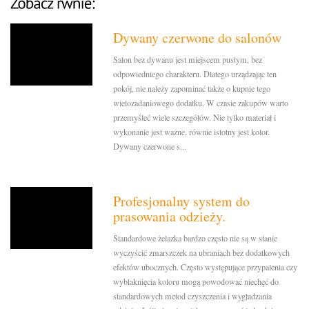
Dywany czerwone do salonów
Salon bez dywanu jest miejscem pustym, bez
odpowiedniego charakteru. Dlatego urządzając ten
pokój, nie należy zapominać także o kupnie tego
wielozadaniowego dodatku. W czasie zakupów warto
przemyśleć wiele szczegółów. Nie tylko materiał i
wykonanie jest ważne, równie istotny jest kolor.
Dywany czerwone s...
Profesjonalny system do
prasowania odzieży.
Standardowe żelazka bardzo często nie są w stanie
wyczyścić zmarszczek na ubraniach bez dodatkowych
efektów ubocznych. Często występujące przypalenia czy
wyblaknięcia koloru mogą powodować niechęć do
standardowych metod czyszczenia i wygładzania