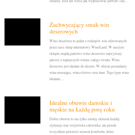
odzieży. Jeśli nie wiesz jak wyprasować jedwab i zac...
Zachwycający smak win
deserowych
Wino deserowe to jeden z rodzajów win oferowanych
przez nasz sklep internetowy WinoLand. W naszym
sklepie znajdą państwo wino deserowe najwyższej
jakości z najlepszych winnic całego świata. Wino
deserowe jest idealne do deseru. W ofercie posiadamy
wina musujące, wina różowe oraz inne. Tego typu wina
idealnie ...
Idealne obuwie damskie i
męskie na każdą porę roku
Dobre obuwie to nie tylko istotny element każdej
stylizacji oraz wizytówka człowieka, ale przede
wszystkim pewność uczucia komfortu, które