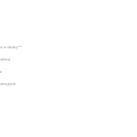
we w okolicy**
rodowej
ie
ratoryjnych