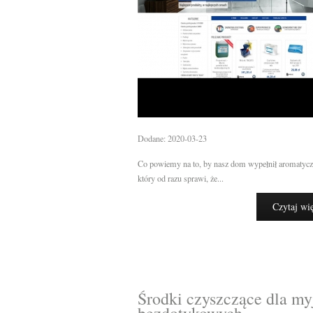
Dodane: 2020-03-23
Co powiemy na to, by nasz dom wypełnił aromatycz
który od razu sprawi, że...
Czytaj wi
Środki czyszczące dla my