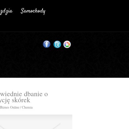
wiednie dbanie o
cję skórek
 Biznes Online / Chemia