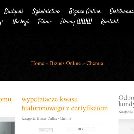
Home
»
Biznes Online
»
Chemia
Odpo
domu
wypełniacze kwasu
kondy
hialuronowego z certyfikatem
Kategoria:
Kategoria: Biznes Online / Chemia