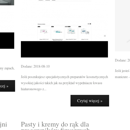
Dodane: 2
Dodane: 2018-08-10
ny zapach,
Jeśli jeste
Jeśli poszukujesz specjalistycznych preparatów kosmetycznych
manicure -
wysokiej jakości takich jak na przykład wypełniacze kwasu
ęcej »
hialuronowego z...
Czytaj więcej »
jni
Pasty i kremy do rąk dla