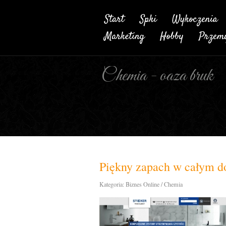
Chemia - oaza bruk
Piękny zapach w całym 
Kategoria: Biznes Online / Chemia