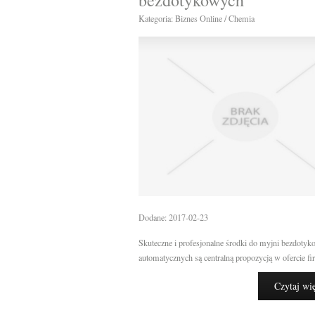
bezdotykowych
Kategoria: Biznes Online / Chemia
Dodane: 2017-02-23
Skuteczne i profesjonalne środki do myjni bezdotyk
automatycznych są centralną propozycją w ofercie fir
Czytaj wi