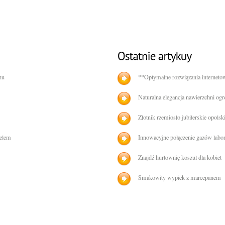
nu
**Optymalne rozwiązania interneto
Naturalna elegancja nawierzchni og
Złotnik rzemiosło jubilerskie opolsk
telem
Innowacyjne połączenie gazów labo
Znajdź hurtownię koszul dla kobiet
Smakowity wypiek z marcepanem