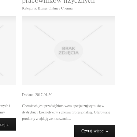
pracowników fizycznych
Kategoria: Biznes Online / Chemia
Dodane: 2017-01-30
owych i
Chemitech jest przedsiębiorstwem specjalizującym się w
my...
dystrybucji kosmetyków i chemii profesjonalnej. Oferowane
produkty znajdują zastosowanie...
ęcej »
Czytaj więcej »