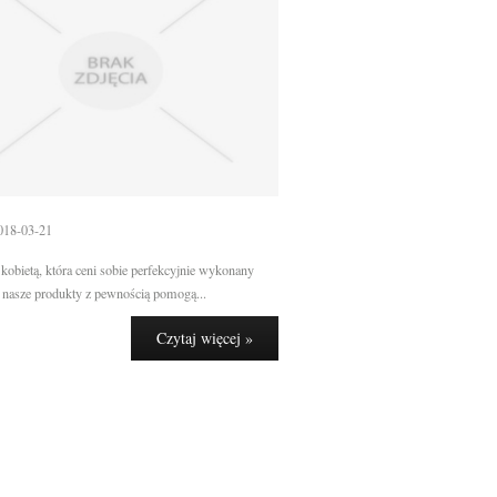
018-03-21
ś kobietą, która ceni sobie perfekcyjnie wykonany
 nasze produkty z pewnością pomogą...
Czytaj więcej »