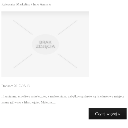
Kategoria: Marketing / Inne Agencje
Dodane: 2017-02-13
Przepiękne, urokliwe miasteczko, z malowniczą, zabytkową starówką. Sielankowe miejsce
znane głównie z filmu ojciec Mateusz,...
Czytaj więcej »