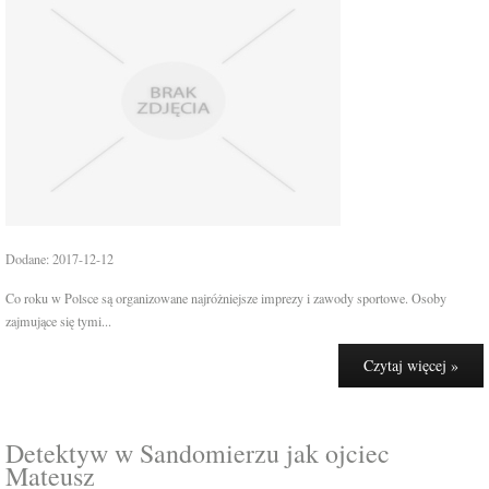
Dodane: 2017-12-12
Co roku w Polsce są organizowane najróżniejsze imprezy i zawody sportowe. Osoby
zajmujące się tymi...
Czytaj więcej »
Detektyw w Sandomierzu jak ojciec
Mateusz