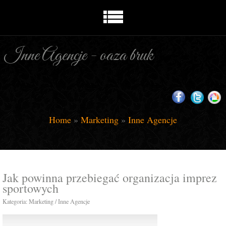
Inne Agencje - oaza bruk
Home
»
Marketing
»
Inne Agencje
Jak powinna przebiegać organizacja imprez
sportowych
Kategoria: Marketing / Inne Agencje