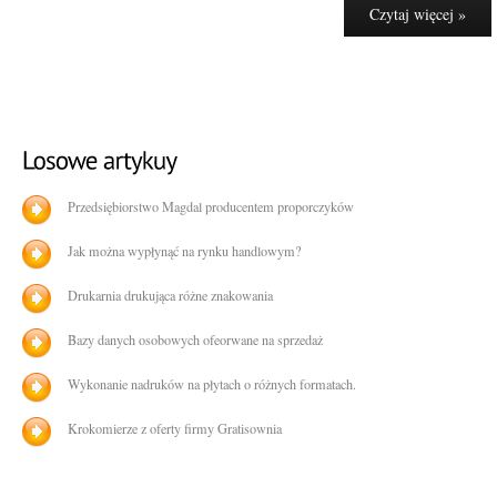
Czytaj więcej »
Przedsiębiorstwo Magdal producentem proporczyków
Jak można wypłynąć na rynku handlowym?
Drukarnia drukująca różne znakowania
Bazy danych osobowych ofeorwane na sprzedaż
Wykonanie nadruków na płytach o różnych formatach.
Krokomierze z oferty firmy Gratisownia