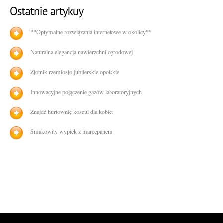
**Optymalne rozwiązania internetowe w okolicy**
Naturalna elegancja nawierzchni ogrodowej
Złotnik rzemiosło jubilerskie opolskie
Innowacyjne połączenie gazów laboratoryjnych
Znajdź hurtownię koszul dla kobiet
Smakowity wypiek z marcepanem