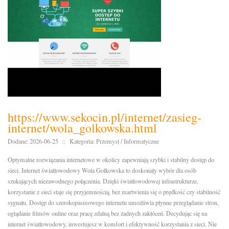
https://www.sekocin.pl/internet/zasieg-
internet/wola_golkowska.html
Dodane: 2026-06-25
::
Kategoria: Przemysł / Informatyczne
Optymalne rozwiązania internetowe w okolicy zapewniają szybki i stabilny dostęp do
sieci. Internet światłowodowy Wola Gołkowska to doskonały wybór dla osób
szukających niezawodnego połączenia. Dzięki światłowodowej infrastrukturze,
korzystanie z sieci staje się przyjemnością, bez martwienia się o prędkość czy stabilność
sygnału. Dostęp do szerokopasmowego internetu umożliwia płynne przeglądanie stron,
oglądanie filmów online oraz pracę zdalną bez żadnych zakłóceń. Decydując się na
internet światłowodowy, inwestujesz w komfort i efektywność korzystania z sieci. Nie