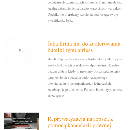
codziennych czynnościach wsparcia. U nas znajdziesz
legalne zatrudnienie na bardzo korzystnych warunkach.
Dodatkowo oferujemy szkolenia podnoszące twoje
kwalifikacje. Jest...
Jaka firma ma do zaoferowania
butelki typu airless
Butelki typu airless stanowią bardzo dobrą alternatywę
jeżeli chodzi o ich plastikowe odpowiedniki. Bardzo
dużym atutem kiedy to mówimy o rozwiązaniu tego
typu jest to, że specjalna budowa zapobiega
powstawaniu mikroorganizmu, a jednocześnie
zapobiega jego utlenieniu. Ponadto butelki typu airless
są związane...
Reprywatyzacja najlepsza z
pomocą kancelarii prawnej