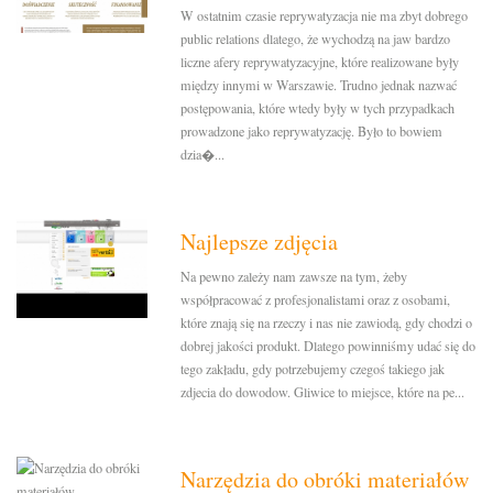
W ostatnim czasie reprywatyzacja nie ma zbyt dobrego
public relations dlatego, że wychodzą na jaw bardzo
liczne afery reprywatyzacyjne, które realizowane były
między innymi w Warszawie. Trudno jednak nazwać
postępowania, które wtedy były w tych przypadkach
prowadzone jako reprywatyzację. Było to bowiem
dzia�...
Najlepsze zdjęcia
Na pewno zależy nam zawsze na tym, żeby
współpracować z profesjonalistami oraz z osobami,
które znają się na rzeczy i nas nie zawiodą, gdy chodzi o
dobrej jakości produkt. Dlatego powinniśmy udać się do
tego zakładu, gdy potrzebujemy czegoś takiego jak
zdjecia do dowodow. Gliwice to miejsce, które na pe...
Narzędzia do obróki materiałów