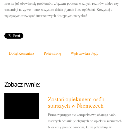
musisz już obawiać się problemów z łączem podczas ważnych rozmów wideo czy
transmisji na żywo - teraz wszystko działa płynnie i bez opóźnień. Korzystaj z
najlepszych rozwiązań internetowych dostępnych na rynku!
Dodaj Komentarz
Poleć stronę
Wpis zawiera błędy
Zostań opiekunem osób
starszych w Niemczech
Firma zajmująca się kompleksową obsługa osób
starszych poszukuje chętnych do opieki w niemczech.
Niesiemy pomoc osobom, które potrzebują w