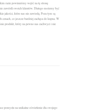
im razie powinniśmy wejść na tę stronę
ze nie zawiódł swoich klientów. Dlatego możemy być
e jakości, które nas nie zawiodą. Poza tym są
ch cenach, co jeszcze bardziej zachęca do kupna. W
nie produkt, który na pewno nas zachwyci i nie
asz pomysłu na unikalne oświetlenie dla swojego