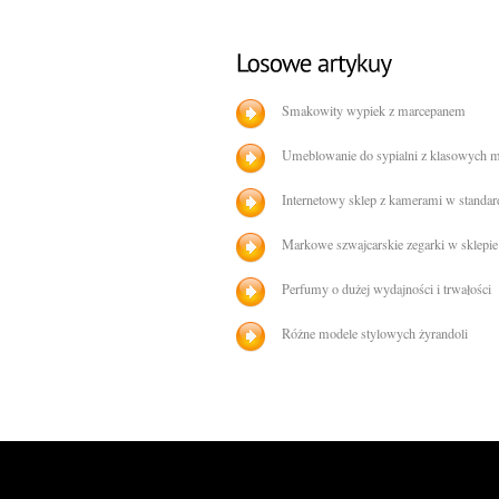
Smakowity wypiek z marcepanem
Umeblowanie do sypialni z klasowych m
Internetowy sklep z kamerami w standar
Markowe szwajcarskie zegarki w sklepi
Perfumy o dużej wydajności i trwałości
Różne modele stylowych żyrandoli