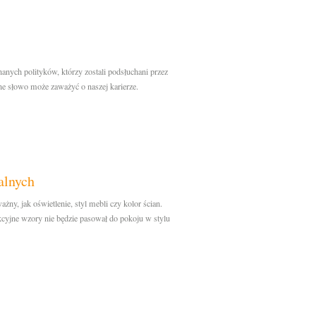
anych polityków, którzy zostali podsłuchani przez
ne słowo może zaważyć o naszej karierze.
alnych
y, jak oświetlenie, styl mebli czy kolor ścian.
cyjne wzory nie będzie pasował do pokoju w stylu