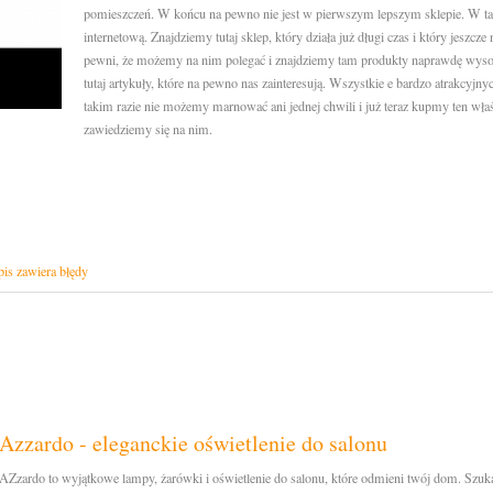
pomieszczeń. W końcu na pewno nie jest w pierwszym lepszym sklepie. W tak
internetową. Znajdziemy tutaj sklep, który działa już długi czas i który jeszc
pewni, że możemy na nim polegać i znajdziemy tam produkty naprawdę wysoki
tutaj artykuły, które na pewno nas zainteresują. Wszystkie e bardzo atrakcyjny
takim razie nie możemy marnować ani jednej chwili i już teraz kupmy ten właś
zawiedziemy się na nim.
is zawiera błędy
Azzardo - eleganckie oświetlenie do salonu
AZzardo to wyjątkowe lampy, żarówki i oświetlenie do salonu, które odmieni twój dom. Szuk