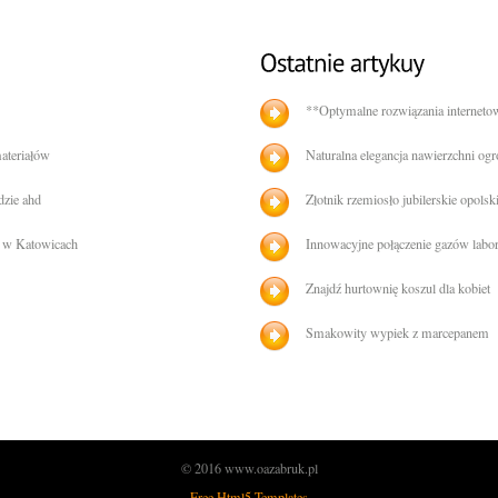
**Optymalne rozwiązania interneto
ateriałów
Naturalna elegancja nawierzchni og
dzie ahd
Złotnik rzemiosło jubilerskie opolsk
e w Katowicach
Innowacyjne połączenie gazów labo
Znajdź hurtownię koszul dla kobiet
Smakowity wypiek z marcepanem
© 2016 www.oazabruk.pl
Free Html5 Templates