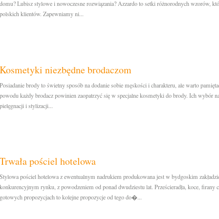
domu? Lubisz stylowe i nowoczesne rozwiązania? Azzardo to setki różnorodnych wzorów, któ
polskich klientów. Zapewniamy ni...
Kosmetyki niezbędne brodaczom
Posiadanie brody to świetny sposób na dodanie sobie męskości i charakteru, ale warto pamięta
powodu każdy brodacz powinien zaopatrzyć się w specjalne kosmetyki do brody. Ich wybór na 
pielęgnacji i stylizacji...
Trwała pościel hotelowa
Stylowa pościel hotelowa z ewentualnym nadrukiem produkowana jest w bydgoskim zakładzi
konkurencyjnym rynku, z powodzeniem od ponad dwudziestu lat. Prześcieradła, koce, firany
gotowych propozycjach to kolejne propozycje od tego do�...