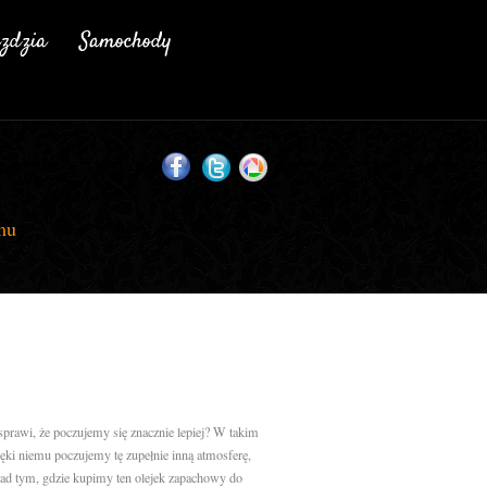
mu
prawi, że poczujemy się znacznie lepiej? W takim
ki niemu poczujemy tę zupełnie inną atmosferę,
nad tym, gdzie kupimy ten olejek zapachowy do