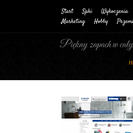
Piękny zapach w cał
H