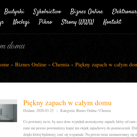
ym domu
ome
»
Biznes Online
»
Chemia
»
Piękny zapach w całym do
Piękny zapach w całym domu
Dodane: 2020-03-23
::
Kategoria: Biznes Online / Chemia
Co powiemy na to, by nasz dom wypełnił aromatyczny zapach, który od razu s
razie nie pewno powinniśmy kupić ten olejek zapachowy do pomieszczeń. Dzię
dzięki której będziemy czuć się wspaniale. Na pewno teraz zastanawiamy się 