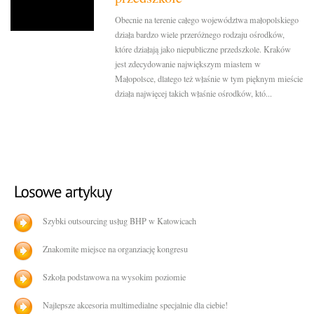
Obecnie na terenie całego województwa małopolskiego
działa bardzo wiele przeróżnego rodzaju ośrodków,
które działają jako niepubliczne przedszkole. Kraków
jest zdecydowanie największym miastem w
Małopolsce, dlatego też właśnie w tym pięknym mieście
działa najwięcej takich właśnie ośrodków, któ...
Szybki outsourcing usług BHP w Katowicach
Znakomite miejsce na organziację kongresu
Szkoła podstawowa na wysokim poziomie
Najlepsze akcesoria multimedialne specjalnie dla ciebie!