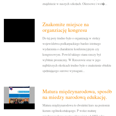
znajdziecie w naszych szkołach. Okresowe i wst�...
Znakomite miejsce na
organziację kongresu
Do tej pory trudno było o organizację w stolicy
województwa podkarpackiego bardzo istotnego
wydarzenia o charakterze konferencyjnym czy
kongresowym. Powód takiego stanu rzeczy był
wybitnie prozaiczny. W Rzeszowie oraz w jego
najbliższych okolicach trudno było o znalezienie obiektu
spełniającego surowe wymagani...
Matura międzynarodowa, sposób
na miedzy narodową edukację.
Matura międzynarodowa to dwuletni kurs na poziomie
liceum ogólnokształcącego. P wolce maturę