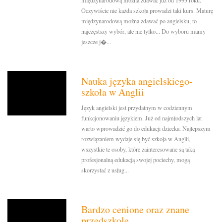
międzynarodową można zdawać już od 1993 roku.
Oczywiście nie każda szkoła prowadzi taki kurs. Maturę
międzynarodową można zdawać po angielsku, to
najczęstszy wybór, ale nie tylko... Do wyboru mamy
jeszcze j�...
Nauka języka angielskiego-
szkoła w Anglii
Język angielski jest przydatnym w codziennym
funkcjonowaniu językiem. Już od najmłodszych lat
warto wprowadzić go do edukacji dziecka. Najlepszym
rozwiązaniem wydaje się być szkoła w Anglii,
wszystkie te osoby, które zainteresowane są taką
profesjonalną edukacją swojej pociechy, mogą
skorzystać z usług...
Bardzo cenione oraz znane
przedszkole