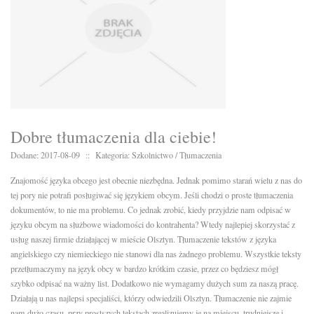
Dobre tłumaczenia dla ciebie!
Dodane: 2017-08-09
::
Kategoria: Szkolnictwo / Tłumaczenia
Znajomość języka obcego jest obecnie niezbędna. Jednak pomimo starań wielu z nas do
tej pory nie potrafi posługiwać się językiem obcym. Jeśli chodzi o proste tłumaczenia
dokumentów, to nie ma problemu. Co jednak zrobić, kiedy przyjdzie nam odpisać w
języku obcym na służbowe wiadomości do kontrahenta? Wtedy najlepiej skorzystać z
usług naszej firmie działającej w mieście Olsztyn. Tłumaczenie tekstów z języka
angielskiego czy niemieckiego nie stanowi dla nas żadnego problemu. Wszystkie teksty
przetłumaczymy na język obcy w bardzo krótkim czasie, przez co będziesz mógł
szybko odpisać na ważny list. Dodatkowo nie wymagamy dużych sum za naszą pracę.
Działają u nas najlepsi specjaliści, którzy odwiedzili Olsztyn. Tłumaczenie nie zajmie
nam dużo czasu, przy prostszych tekstach zrealizujemy je na miejscu, trudniejsze i