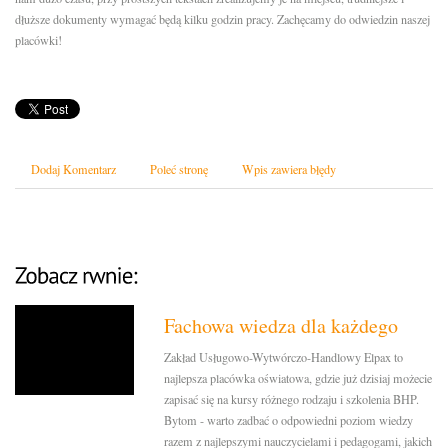
dłuższe dokumenty wymagać będą kilku godzin pracy. Zachęcamy do odwiedzin naszej
placówki!
Dodaj Komentarz
Poleć stronę
Wpis zawiera błędy
Fachowa wiedza dla każdego
Zakład Usługowo-Wytwórczo-Handlowy Elpax to
najlepsza placówka oświatowa, gdzie już dzisiaj możecie
zapisać się na kursy różnego rodzaju i szkolenia BHP.
Bytom - warto zadbać o odpowiedni poziom wiedzy
razem z najlepszymi nauczycielami i pedagogami, jakich