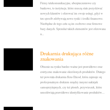
Firmy telekomunikacyjne, ubezpieczeniowe czy
bankowe, to instytucje, które muszą stale pozyskiwać
nowych klientów i oferować im swoje usługi, gdyż w
ten sposób zdobywają nowe rynki i środki finansowe.
Niezbędne do tego celu są im osobowe oraz firmowe
bazy danych. Sprzedaż takich elementów jest oferowana
n...
Drukarnia drukująca różne
znakowania
Obecnie na rynku bardzo ważne jest prawidłowe oraz
estetyczne znakowanie określonych produktów. Dlatego
też powstała drukarnia flexo Eticod, która zajmuje się
profesjonalnym drukiem między innymi naklejek
samoprzylepnych, czy też plomb, przywieszek, które
umożliwiają prawidłowe identyfikowanie produktów....