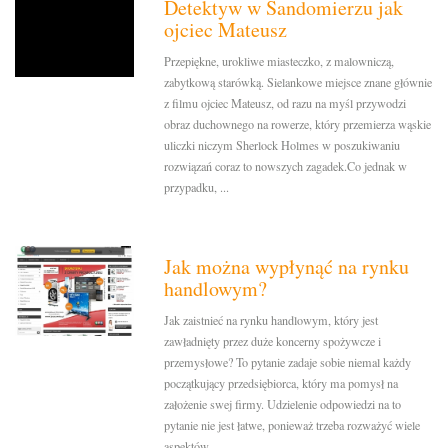
Detektyw w Sandomierzu jak
ojciec Mateusz
Przepiękne, urokliwe miasteczko, z malowniczą,
zabytkową starówką. Sielankowe miejsce znane głównie
z filmu ojciec Mateusz, od razu na myśl przywodzi
obraz duchownego na rowerze, który przemierza wąskie
uliczki niczym Sherlock Holmes w poszukiwaniu
rozwiązań coraz to nowszych zagadek.Co jednak w
przypadku, ...
Jak można wypłynąć na rynku
handlowym?
Jak zaistnieć na rynku handlowym, który jest
zawładnięty przez duże koncerny spożywcze i
przemysłowe? To pytanie zadaje sobie niemal każdy
początkujący przedsiębiorca, który ma pomysł na
założenie swej firmy. Udzielenie odpowiedzi na to
pytanie nie jest łatwe, ponieważ trzeba rozważyć wiele
aspektów...