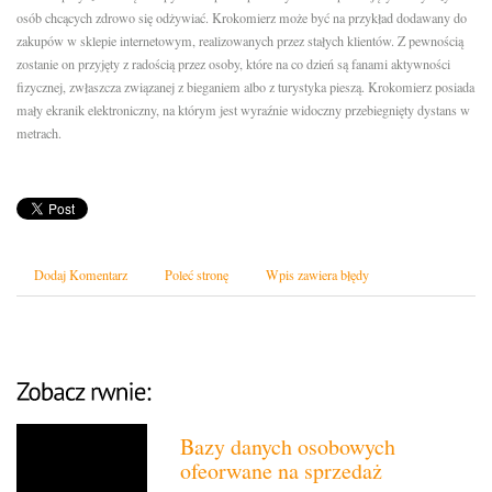
osób chcących zdrowo się odżywiać. Krokomierz może być na przykład dodawany do
zakupów w sklepie internetowym, realizowanych przez stałych klientów. Z pewnością
zostanie on przyjęty z radością przez osoby, które na co dzień są fanami aktywności
fizycznej, zwłaszcza związanej z bieganiem albo z turystyka pieszą. Krokomierz posiada
mały ekranik elektroniczny, na którym jest wyraźnie widoczny przebiegnięty dystans w
metrach.
Dodaj Komentarz
Poleć stronę
Wpis zawiera błędy
Bazy danych osobowych
ofeorwane na sprzedaż