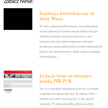
Instalacja fotowoltaiczna od
firmy Wasta
W coraz większej liczbie domów mieszkalnych lub
wypoczynkowych dostawa energii elektrycznej jest
dzielona pomiędzy energię dostarczoną z sieci
energetycznej oraz generowaną przez własnego
producenta energii elektrycznej ze źródeł odnawialnych,
którym jest zamontowana w takim miejscu instalacja
fotowoltaiczna...
Izolacja ścian od wewnątrz
pianką PIR PUR
Nie we wszystkich budynkach może być wykonane
ocieplenie zewnętrzne elewacji. Są obiekty, które z
różnych powodów nie mogą być w taki sposób
ocieplane. W takim przypadku jedynie możliwe