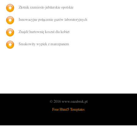
Złotnik rzemiosło jubilerskie opolskie
Innowacyjne połączenie gazów laboratoryjnych
Znajdź hurtownię koszul dla kobiet
Smakowity wypiek z marcepanem
© 2016 www.oazabruk.pl
Free Html5 Templates