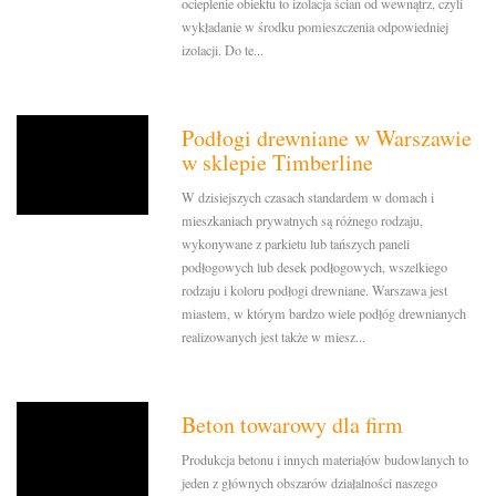
ocieplenie obiektu to izolacja ścian od wewnątrz, czyli
wykładanie w środku pomieszczenia odpowiedniej
izolacji. Do te...
Podłogi drewniane w Warszawie
w sklepie Timberline
W dzisiejszych czasach standardem w domach i
mieszkaniach prywatnych są różnego rodzaju,
wykonywane z parkietu lub tańszych paneli
podłogowych lub desek podłogowych, wszelkiego
rodzaju i koloru podłogi drewniane. Warszawa jest
miastem, w którym bardzo wiele podłóg drewnianych
realizowanych jest także w miesz...
Beton towarowy dla firm
Produkcja betonu i innych materiałów budowlanych to
jeden z głównych obszarów działalności naszego