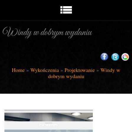
Windy w dobrym wydaniu
Home
»
Wykończenia
»
Projektowanie
»
Windy w
dobrym wydaniu