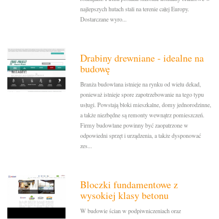
najlepszych hutach stali na terenie całej Europy.
Dostarczane wyro...
Drabiny drewniane - idealne na
budowę
Branża budowlana istnieje na rynku od wielu dekad,
ponieważ istnieje spore zapotrzebowanie na tego typu
usługi. Powstają bloki mieszkalne, domy jednorodzinne,
a także niezbędne są remonty wewnątrz pomieszczeń.
Firmy budowlane powinny być zaopatrzone w
odpowiedni sprzęt i urządzenia, a także dysponować
zes...
Bloczki fundamentowe z
wysokiej klasy betonu
W budowie ścian w podpiwniczeniach oraz