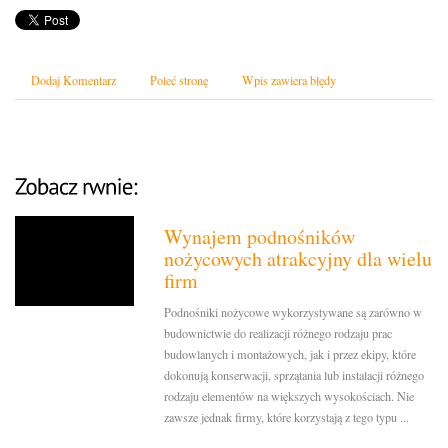
Dodaj Komentarz
Poleć stronę
Wpis zawiera błędy
Wynajem podnośników
nożycowych atrakcyjny dla wielu
firm
Podnośniki nożycowe wykorzystywane są zarówno w
budownictwie do realizacji różnego rodzaju prac
budowlanych i montażowych, jak i przez ekipy, które
dokonują konserwacji, sprzątania lub instalacji różnego
rodzaju elementów na większych wysokościach. Nie
zawsze jednak firmy, które korzystają z tego typu ...