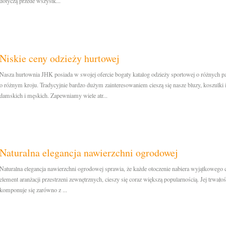
dotyczą przede wszystk...
Niskie ceny odzieży hurtowej
Nasza hurtownia JHK posiada w swojej ofercie bogaty katalog odzieży sportowej o różnych p
o różnym kroju. Tradycyjnie bardzo dużym zainteresowaniem cieszą się nasze bluzy, koszulki
damskich i męskich. Zapewniamy wiele atr...
Naturalna elegancja nawierzchni ogrodowej
Naturalna elegancja nawierzchni ogrodowej sprawia, że każde otoczenie nabiera wyjątkowego
element aranżacji przestrzeni zewnętrznych, cieszy się coraz większą popularnością. Jej trwałoś
komponuje się zarówno z ...