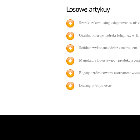
Szeroki zakres usług księgowych w nisk
Grafihaft oferuje nadruki folią Flex w K
Solidnie wykonana odzież z nadrukiem.
Manufatura Bolesławiec - produkcja cer
Bogaty i zróżnicowany asortyment wysok
Leasing w trójmieście