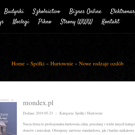
Home
»
Spółki
»
Hurtownie
»
Nowe rodzaje ozdób
mondex.pl
Dodane: 2019-05-23
::
Kategoria: Spółki / Hurtownie
Nasza firma to profesjonalna hurtownia szkła, porcelany i wielu innych kate
domów i mieszkań. Oferujemy zarówno standardowe, jak i bardzo unikatowe 