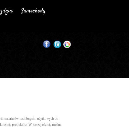
gorii materiałów ozdobnych i użytkowych do
kolekcje produktów. W naszej ofercie można