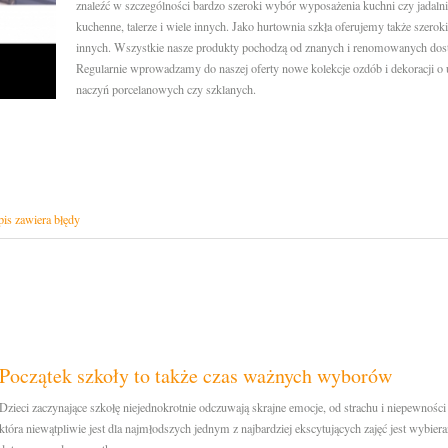
znaleźć w szczególności bardzo szeroki wybór wyposażenia kuchni czy jadalni. 
kuchenne, talerze i wiele innych. Jako hurtownia szkła oferujemy także szero
innych. Wszystkie nasze produkty pochodzą od znanych i renomowanych dost
Regularnie wprowadzamy do naszej oferty nowe kolekcje ozdób i dekoracji o 
naczyń porcelanowych czy szklanych.
is zawiera błędy
Początek szkoły to także czas ważnych wyborów
Dzieci zaczynające szkołę niejednokrotnie odczuwają skrajne emocje, od strachu i niepewności a
która niewątpliwie jest dla najmłodszych jednym z najbardziej ekscytujących zajęć jest wybier