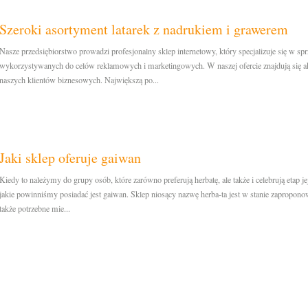
Szeroki asortyment latarek z nadrukiem i grawerem
Nasze przedsiębiorstwo prowadzi profesjonalny sklep internetowy, który specjalizuje się w s
wykorzystywanych do celów reklamowych i marketingowych. W naszej ofercie znajdują się a
naszych klientów biznesowych. Największą po...
Jaki sklep oferuje gaiwan
Kiedy to należymy do grupy osób, które zarówno preferują herbatę, ale także i celebrują etap
jakie powinniśmy posiadać jest gaiwan. Sklep niosący nazwę herba-ta jest w stanie zapropon
także potrzebne mie...