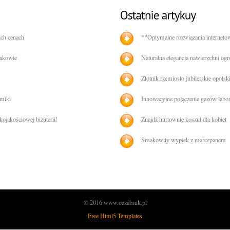
ich cenach
**Optymalne rozwiązania interneto
rakowie
Naturalna elegancja nawierzchni og
Złotnik rzemiosło jubilerskie opolsk
amiki
Innowacyjne połączenie gazów labo
ojakościowej biżuterii!
Znajdź hurtownię koszul dla kobiet
Smakowity wypiek z marcepanem
© 2016 www.oazabruk.pl
Free Html5 Templates