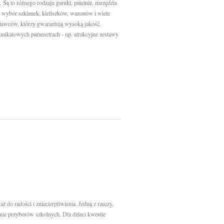
Są to różnego rodzaju garnki, patelnie, narzędzia
ki wybór szklanek, kieliszków, wazonów i wiele
awców, którzy gwarantują wysoką jakość.
unikatowych parametrach - np. atrakcyjne zestawy
ż do radości i zniecierpliwienia. Jedną z rzeczy,
anie przyborów szkolnych. Dla dzieci kwestie