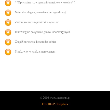
**Optymalne rozwiązania internetowe w okolicy**
Naturalna elegancja nawierzchni ogrodowej
Złotnik rzemiosło jubilerskie opolskie
Innowacyjne połączenie gazów laboratoryjnych
Znajdź hurtownię koszul dla kobiet
Smakowity wypiek z marcepanem
© 2016 www.oazabruk.pl
Free Html5 Templates