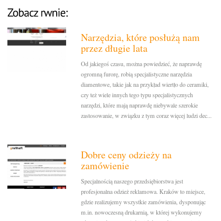
Narzędzia, które posłużą nam
przez długie lata
Od jakiegoś czasu, można powiedzieć, że naprawdę
ogromną furorę, robią specjalistyczne narzędzia
diamentowe, takie jak na przykład wiertło do ceramiki,
czy też wiele innych tego typu specjalistycznych
narzędzi, które mają naprawdę niebywale szerokie
zastosowanie, w związku z tym coraz więcej ludzi dec...
Dobre ceny odzieży na
zamówienie
Specjalnością naszego przedsiębiorstwa jest
profesjonalna odzież reklamowa. Kraków to miejsce,
gdzie realizujemy wszystkie zamówienia, dysponując
m.in. nowoczesną drukarnią, w której wykonujemy