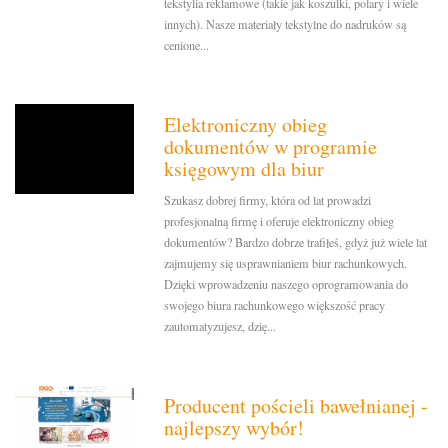
tekstylia reklamowe (takie jak koszulki, polary i wiele
innych). Nasze materiały tekstylne do nadruków są
cenione...
Elektroniczny obieg
dokumentów w programie
księgowym dla biur
Szukasz dobrej firmy, która od lat prowadzi
profesjonalną firmę i oferuje elektroniczny obieg
dokumentów? Bardzo dobrze trafiłeś, gdyż już wiele lat
zajmujemy się usprawnianiem biur rachunkowych.
Dzięki wprowadzeniu naszego oprogramowania do
swojego biura rachunkowego większość pracy
zautomatyzujesz, dzię...
Producent pościeli bawełnianej -
najlepszy wybór!