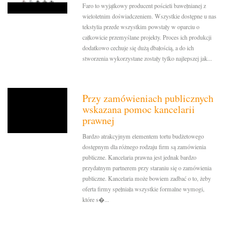
Faro to wyjątkowy producent pościeli bawełnianej z
wieloletnim doświadczeniem. Wszystkie dostępne u nas
tekstylia przede wszystkim powstały w oparciu o
całkowicie przemyślane projekty. Proces ich produkcji
dodatkowo cechuje się dużą dbałością, a do ich
stworzenia wykorzystane zostały tylko najlepszej jak...
Przy zamówieniach publicznych
wskazana pomoc kancelarii
prawnej
Bardzo atrakcyjnym elementem tortu budżetowego
dostępnym dla różnego rodzaju firm są zamówienia
publiczne. Kancelaria prawna jest jednak bardzo
przydatnym partnerem przy staraniu się o zamówienia
publiczne. Kancelaria może bowiem zadbać o to, żeby
oferta firmy spełniała wszystkie formalne wymogi,
które s�...