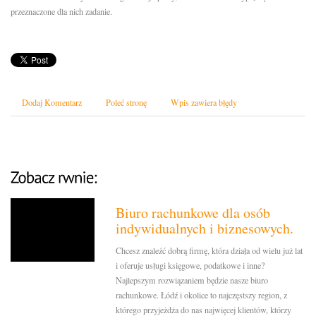
przeznaczone dla nich zadanie.
Dodaj Komentarz
Poleć stronę
Wpis zawiera błędy
Biuro rachunkowe dla osób
indywidualnych i biznesowych.
Chcesz znaleźć dobrą firmę, która działa od wielu już lat
i oferuje usługi księgowe, podatkowe i inne?
Najlepszym rozwiązaniem będzie nasze biuro
rachunkowe. Łódź i okolice to najczęstszy region, z
którego przyjeżdża do nas najwięcej klientów, którzy