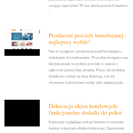
swojego stanu konta? W tym akurat pomoże E-hurtowo
...
Producent pościeli bawełnianej -
najlepszy wybór!
Faro to wyjątkowy producent pościeli bawełnianej z
wieloletnim doświadczeniem. Wszystkie dostępne u nas
tekstylia przede wszystkim powstały w oparciu o
całkowicie przemyślane projekty. Proces ich produkcji
dodatkowo cechuje się dużą dbałością, a do ich
stworzenia wykorzystane zostały tylko najlepszej jak...
Dekoracja okien hotelowych-
funkcjonalne dodatki do pokoi
Estetycznie wyglądające pokoje hotelowe to marzenie
każdego właściciela obiektu hotelowego. Zapewnienie