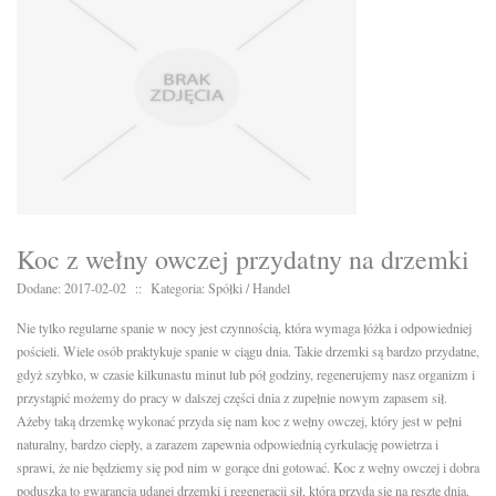
Koc z wełny owczej przydatny na drzemki
Dodane: 2017-02-02
::
Kategoria: Spółki / Handel
Nie tylko regularne spanie w nocy jest czynnością, która wymaga łóżka i odpowiedniej
pościeli. Wiele osób praktykuje spanie w ciągu dnia. Takie drzemki są bardzo przydatne,
gdyż szybko, w czasie kilkunastu minut lub pół godziny, regenerujemy nasz organizm i
przystąpić możemy do pracy w dalszej części dnia z zupełnie nowym zapasem sił.
Ażeby taką drzemkę wykonać przyda się nam koc z wełny owczej, który jest w pełni
naturalny, bardzo ciepły, a zarazem zapewnia odpowiednią cyrkulację powietrza i
sprawi, że nie będziemy się pod nim w gorące dni gotować. Koc z wełny owczej i dobra
poduszka to gwarancja udanej drzemki i regeneracji sił, która przyda się na resztę dnia.