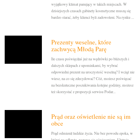
wyjątkowy klimat panujący w takich miejscach. W
dzisiejszych czasach gabinety kosmetyczne muszą się
bardzo starać, żeby klienci byli zadowoleni. Na rynku ...
Prezenty weselne, które
zachwycą Młodą Parę
Ile czasu poświęciłaś już na wędrówki po bliższych i
dalszych sklepach z upominkami, by wybrać
odpowiedni prezent na uroczystość weselną? I wciąż nie
wiesz, na co się zdecydować? Cóż, możesz poświęcać
na bezskuteczne poszukiwania kolejne godziny, możesz
też skorzystać z propozycji serwisu Podar...
Prąd oraz oświetlenie nie są im
obce
Prąd odmienił ludzkie życia. Nie bez powodu epoka, w
której go odkryto, nazywa się oświeceniem. Ułatwia