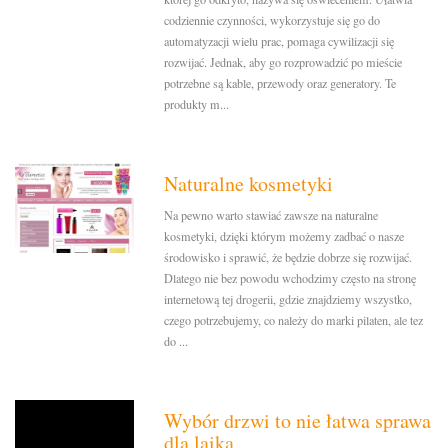
codziennie czynności, wykorzystuje się go do
automatyzacji wielu prac, pomaga cywilizacji się
rozwijać. Jednak, aby go rozprowadzić po mieście
potrzebne są kable, przewody oraz generatory. Te
produkty m...
Naturalne kosmetyki
Na pewno warto stawiać zawsze na naturalne
kosmetyki, dzięki którym możemy zadbać o nasze
środowisko i sprawić, że będzie dobrze się rozwijać.
Dlatego nie bez powodu wchodzimy często na stronę
internetową tej drogerii, gdzie znajdziemy wszystko,
czego potrzebujemy, co należy do marki pilaten, ale tez
do ...
Wybór drzwi to nie łatwa sprawa
dla laika