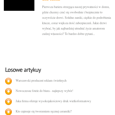
Pierwsza bariera strzegąca naszej prywatności w domu,
gdzie chcemy czuć się swobodnie i bezpiecznie to
oczywiście drzwi. Solidne zamki, ciężkie do podrobienia
klucze, coraz większa ilość zabezpieczeń. Jakie drzwi
wybrać, by jak najbardziej utrudnić życie amatorom
cudzej własności? To bardzo dobre pytani...
Warszawski producent reklam świetlnych
Nowoczesne fotele do biura - najlepszy wybór!
Jaka firma oferuje wysokojakościowy druk wielkoformatowy
Kto zajmuje się tworzeniem ręcznej ceramiki?