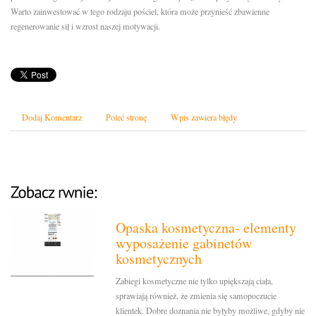
Warto zainwestować w tego rodzaju pościel, która może przynieść zbawienne
regenerowanie sił i wzrost naszej motywacji.
Dodaj Komentarz
Poleć stronę
Wpis zawiera błędy
Opaska kosmetyczna- elementy
wyposażenie gabinetów
kosmetycznych
Zabiegi kosmetyczne nie tylko upiększają ciała,
sprawiają również, że zmienia się samopoczucie
klientek. Dobre doznania nie byłyby możliwe, gdyby nie