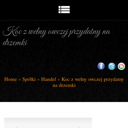
Koc z wełny owczej przydatny na
drzemki
Home
»
Spółki
»
Handel
»
Koc z wełny owczej przydatny
na drzemki