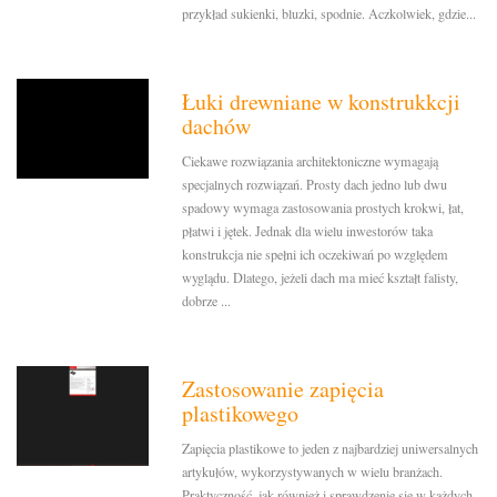
przykład sukienki, bluzki, spodnie. Aczkolwiek, gdzie...
Łuki drewniane w konstrukkcji
dachów
Ciekawe rozwiązania architektoniczne wymagają
specjalnych rozwiązań. Prosty dach jedno lub dwu
spadowy wymaga zastosowania prostych krokwi, łat,
płatwi i jętek. Jednak dla wielu inwestorów taka
konstrukcja nie spełni ich oczekiwań po względem
wyglądu. Dlatego, jeżeli dach ma mieć kształt falisty,
dobrze ...
Zastosowanie zapięcia
plastikowego
Zapięcia plastikowe to jeden z najbardziej uniwersalnych
artykułów, wykorzystywanych w wielu branżach.
Praktyczność, jak również i sprawdzenie się w każdych