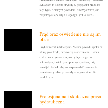
sytuacjach to kolejne atrybuty w przypadku produktu
tego typu. Kolejnym powodem, dlaczego warto jest
zaopatrzyć się w artykuł tego typu jest to, że z...
Prąd oraz oświetlenie nie są im
obce
Prąd odmienił ludzkie życia. Nie bez powodu epoka, w
której go odkryto, nazywa się oświeceniem. Ułatwia
codziennie czynności, wykorzystuje się go do
automatyzacji wielu prac, pomaga cywilizacji się
rozwijać. Jednak, aby go rozprowadzić po mieście
potrzebne są kable, przewody oraz generatory. Te
produkty m...
Profesjonalna i skuteczna prasa
hydrauliczna