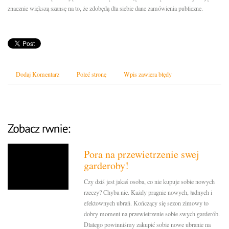
znacznie większą szansę na to, że zdobędą dla siebie dane zamówienia publiczne.
Dodaj Komentarz
Poleć stronę
Wpis zawiera błędy
Pora na przewietrzenie swej
garderoby!
Czy dziś jest jakaś osoba, co nie kupuje sobie nowych
rzeczy? Chyba nie. Każdy pragnie nowych, ładnych i
efektownych ubrań. Kończący się sezon zimowy to
dobry moment na przewietrzenie sobie swych garderób.
Dlatego powinniśmy zakupić sobie nowe ubranie na