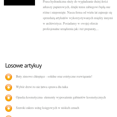
Prasa hydrauliczna służy do wygładzanie dużej ilości
arkuszy papierowych, dzięki temu zabiegowi będą one
różne i niepomięte. Nasza firma od wielu lat zajmuje się
sprzedażą artykułów wykorzystywanych między innymi
w archiwistyce. Posiadamy w swojej ofercie
profesjonalne urządzenia jak i też preparaty,...
Buty zimowe chłopięce - solidne oraz estetyczne rozwiązanie!
Wybór drzwi to nie łatwa sprawa dla laika
Opaska kosmetyczna- elementy wyposażenie gabinetów kosmetycznych
Szeroki zakres usług księgowych w niskich cenach