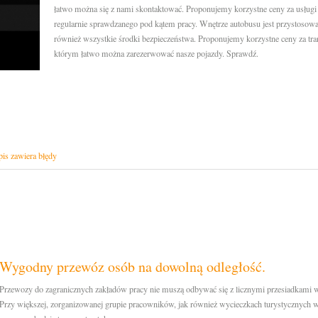
łatwo można się z nami skontaktować. Proponujemy korzystne ceny za usługi
regularnie sprawdzanego pod kątem pracy. Wnętrze autobusu jest przystoso
również wszystkie środki bezpieczeństwa. Proponujemy korzystne ceny za tr
którym łatwo można zarezerwować nasze pojazdy. Sprawdź.
is zawiera błędy
Wygodny przewóz osób na dowolną odległość.
Przewozy do zagranicznych zakładów pracy nie muszą odbywać się z licznymi przesiadkami 
Przy większej, zorganizowanej grupie pracowników, jak również wycieczkach turystycznych 