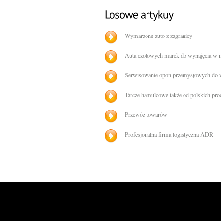
Wymarzone auto z zagranicy
Auta czołowych marek do wynajęcia w n
Serwisowanie opon przemysłowych do
Tarcze hamulcowe także od polskich pr
Przewóz towarów
Profesjonalna firma logistyczna ADR