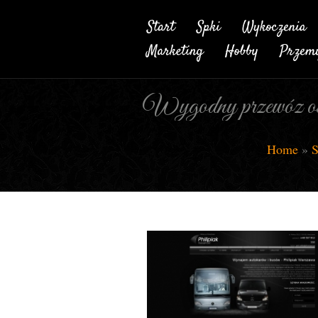
Wygodny przewóz osób
Home
»
S