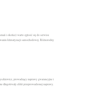
nań i okolice) warto zgłosić się do serwisu
sowaniu klimatyzacji samochodowej. Różnorodny
Dyszkiewicz, prowadzący naprawy gwarancyjne i
ne długotrwały efekt przeprowadzonej naprawy.