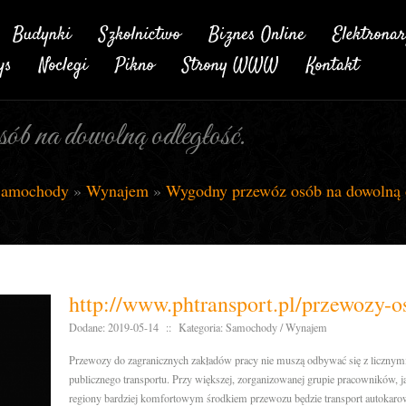
 na dowolną odległość.
amochody
»
Wynajem
»
Wygodny przewóz osób na dowolną 
http://www.phtransport.pl/przewozy-
Dodane: 2019-05-14
::
Kategoria: Samochody / Wynajem
Przewozy do zagranicznych zakładów pracy nie muszą odbywać się z liczny
publicznego transportu. Przy większej, zorganizowanej grupie pracowników, 
regiony bardziej komfortowym środkiem przewozu będzie transport autokaro