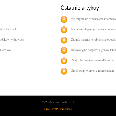
**Optymalne rozwiązania interneto
iskich cenach
Naturalna elegancja nawierzchni og
 wózków widłowych
Złotnik rzemiosło jubilerskie opolsk
oducentów
Innowacyjne połączenie gazów labo
Znajdź hurtownię koszul dla kobiet
Smakowity wypiek z marcepanem
© 2016 www.oazabruk.pl
Free Html5 Templates