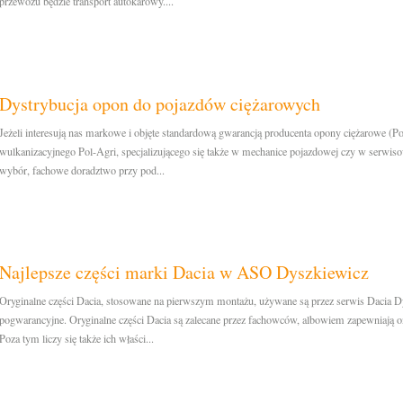
przewozu będzie transport autokarowy....
Dystrybucja opon do pojazdów ciężarowych
Jeżeli interesują nas markowe i objęte standardową gwarancją producenta opony ciężarowe (Poz
wulkanizacyjnego Pol-Agri, specjalizującego się także w mechanice pojazdowej czy w serwi
wybór, fachowe doradztwo przy pod...
Najlepsze części marki Dacia w ASO Dyszkiewicz
Oryginalne części Dacia, stosowane na pierwszym montażu, używane są przez serwis Dacia 
pogwarancyjne. Oryginalne części Dacia są zalecane przez fachowców, albowiem zapewniają o
Poza tym liczy się także ich właści...