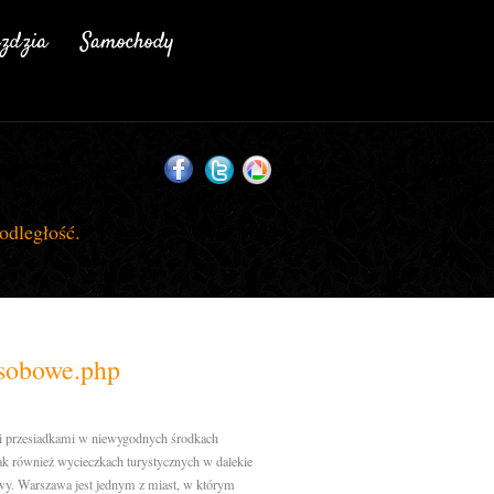
odległość.
osobowe.php
mi przesiadkami w niewygodnych środkach
jak również wycieczkach turystycznych w dalekie
wy. Warszawa jest jednym z miast, w którym