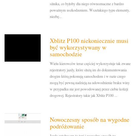
silnika, co byłoby dla niego równoznaczne z bardzo
poważnym uszkodzeniem. Wszelakiego typu elementy,
niezbę...
Xblitz P100 niekoniecznie musi
być wykorzystywany w
samochodzie
Wielu kierowców teraz częściej wykorzystuje tak zwane
rejestratory jazdy, które służą im do dokumentowania
drogim którą pokonują samochodem i w razie czego
mogą być pewną nadzieją na udowodnienie braku winy
w przypadku nie jest powodowanej przez ciebie kolizji
drogowej. Rejestratory takie jak Xblitz P100 ...
Nowoczesny sposób na wygodne
podróżowanie
Jazda autobusem to tani i wygodny sposób na