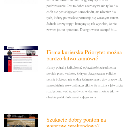
podróżowanie. Jest to dobra alternatywa nie tylko dla
osób nie posiadających samochodu, ale również dla
tych, którzy po mieście poruszają się własnym autem.
Jednak koszty ropy i benzyny są tak wysokie, że nie
zawsze jest to opłacalne. Dlatego warto zakupić bil...
Firma kurierska Priorytet można
bardzo łatwo zamówić
Firmy potrafią kalkulować opłacalność zatrudnienia
swoich pracowników, którym płacą czasem solidne
pensje i dlatego nie widzą żadnego sensu aby pracownik
samodzielnie rozwoził przesyłki, o ile można z łatwością
rozdysponować je, zarówno w danym mieście jak i w
obrębie polski lub nawet całego świa...
Szukacie dobry ponton na
wyprawę weekendową?