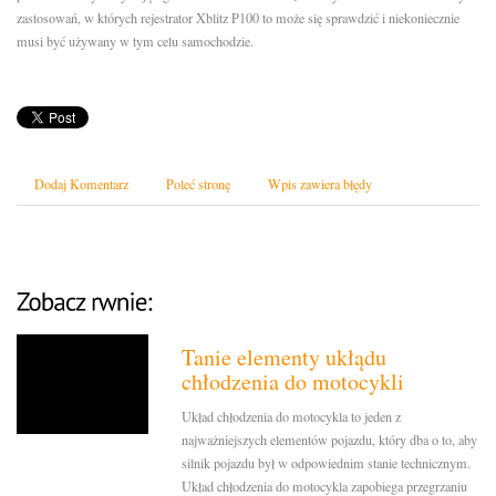
zastosowań, w których rejestrator Xblitz P100 to może się sprawdzić i niekoniecznie
musi być używany w tym celu samochodzie.
Dodaj Komentarz
Poleć stronę
Wpis zawiera błędy
Tanie elementy ukłądu
chłodzenia do motocykli
Układ chłodzenia do motocykla to jeden z
najważniejszych elementów pojazdu, który dba o to, aby
silnik pojazdu był w odpowiednim stanie technicznym.
Układ chłodzenia do motocykla zapobiega przegrzaniu