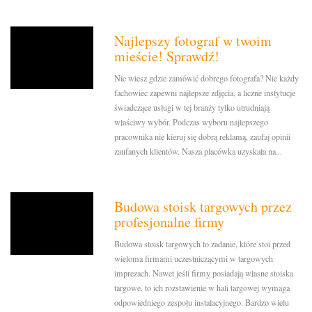
Najlepszy fotograf w twoim
mieście! Sprawdź!
Nie wiesz gdzie zamówić dobrego fotografa? Nie każdy
fachowiec zapewni najlepsze zdjęcia, a liczne instytucje
świadczące usługi w tej branży tylko utrudniają
właściwy wybór. Podczas wyboru najlepszego
pracownika nie kieruj się dobrą reklamą, zaufaj opinii
zaufanych klientów. Nasza placówka uzyskała na...
Budowa stoisk targowych przez
profesjonalne firmy
Budowa stoisk targowych to zadanie, które stoi przed
wieloma firmami uczestniczącymi w targowych
imprezach. Nawet jeśli firmy posiadają własne stoiska
targowe, to ich rozstawienie w hali targowej wymaga
odpowiedniego zespołu instalacyjnego. Bardzo wielu