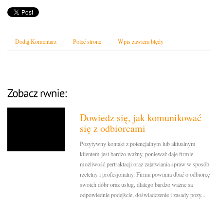
Dodaj Komentarz
Poleć stronę
Wpis zawiera błędy
Dowiedz się, jak komunikować
się z odbiorcami
Pozytywny kontakt z potencjalnym lub aktualnym
klientem jest bardzo ważny, ponieważ daje firmie
możliwość pertraktacji oraz załatwiania spraw w sposób
rzetelny i profesjonalny. Firma powinna dbać o odbiorcę
swoich dóbr oraz usług, dlatego bardzo ważne są
odpowiednie podejście, doświadczenie i zasady pozy...