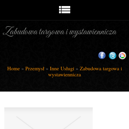
Zabudowa targowa i wystawiennicza
Home
»
Przemysł
»
Inne Usługi
»
Zabudowa targowa i
wystawiennicza