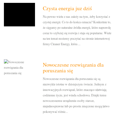
Czysta energia juz dziś
Na pewno wielu z nas zależy na tym, żeby korzystać z
czystej energii. Co to do końca oznacza? Konkretnie to,
że sięgamy po naturalne źródła energii, które naprawdę
coraz to szybciej się rozwija i staja się popularne. Wiele
na ten temat możemy poczytać na stronie internetowej
firmy Cleaner Energy, która ...
Nowoczesne rozwiązania dla
poruszania się
Nowoczesne rozwiązania dla poruszania się są
niezwykle istotne w dzisiejszym świecie. Jednym z
innowacyjnych rozwiązań, które znacząco ułatwiają
codzienne życie, jest winda schodowa. Dzięki temu
nowoczesnemu urządzeniu osoby starsze,
niepełnosprawne lub po prostu zmęczone mogą łatwo
pokonywać różnic...