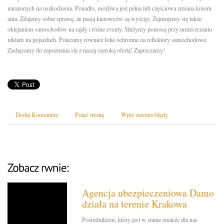
narażonych na uszkodzenia. Ponadto, możliwa jest pełna lub częściowa zmiana koloru
auta. Zdajemy sobie sprawę, że pasją kierowców są wyścigi. Zajmujemy się także
oklejaniem samochodów na rajdy i różne eventy. Służymy pomocą przy umieszczaniu
reklam na pojazdach. Polecamy również folie ochronne na reflektory samochodowe.
Zachęcamy do zapoznania się z naszą szeroką ofertą! Zapraszamy!
Dodaj Komentarz
Poleć stronę
Wpis zawiera błędy
Agencja ubezpieczeniowa Damo
działa na terenie Krakowa
Pośrednikiem, który jest w stanie znaleźć dla nas