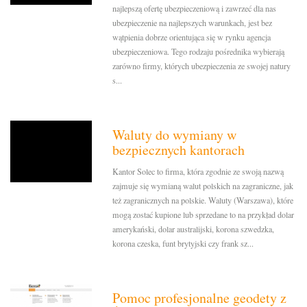
najlepszą ofertę ubezpieczeniową i zawrzeć dla nas
ubezpieczenie na najlepszych warunkach, jest bez
wątpienia dobrze orientująca się w rynku agencja
ubezpieczeniowa. Tego rodzaju pośrednika wybierają
zarówno firmy, których ubezpieczenia ze swojej natury
s...
Waluty do wymiany w
bezpiecznych kantorach
Kantor Solec to firma, która zgodnie ze swoją nazwą
zajmuje się wymianą walut polskich na zagraniczne, jak
też zagranicznych na polskie. Waluty (Warszawa), które
mogą zostać kupione lub sprzedane to na przykład dolar
amerykański, dolar australijski, korona szwedzka,
korona czeska, funt brytyjski czy frank sz...
Pomoc profesjonalne geodety z