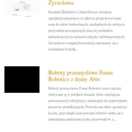
Żyrardowa
Geodeta (Żyrardów) z biura Geocer świadczy
specjalistyczną pomoc w zakresie przygotowywania
map do celów budowlanych, niezbędnych do zdobycia
pozwolenia na rozpoczęcie prac czy podziałów
nieruchomości na terenach rolnych i zurbanizowanych.
Już podczas wstępnej konsultacji zapoznamy się z
warunkami współp...
Roboty przemysłowe Fanuc
Robotics z firmy Abis
Roboty przemysłowe Fanuc Robotics coraz częściej
widywane są w polskich firmach, które stawiają na
nowoczesność robotyzacji i automatyki do usprawnienia
procesów produkcyjnych. Pozwala ona także ograniczyć
koszty, gdyż dzięki zastosowaniu robotów unika się z
zatrudnienia nadmiernej liczby pracowników, a...