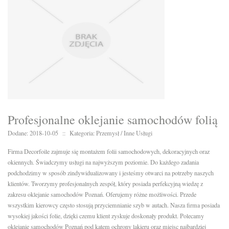
Profesjonalne oklejanie samochodów folią
Dodane: 2018-10-05
::
Kategoria: Przemysł / Inne Usługi
Firma Decorfoile zajmuje się montażem folii samochodowych, dekoracyjnych oraz
okiennych. Świadczymy usługi na najwyższym poziomie. Do każdego zadania
podchodzimy w sposób zindywidualizowany i jesteśmy otwarci na potrzeby naszych
klientów. Tworzymy profesjonalnych zespół, który posiada perfekcyjną wiedzę z
zakresu oklejanie samochodów Poznań. Oferujemy różne możliwości. Przede
wszystkim kierowcy często stosują przyciemnianie szyb w autach. Nasza firma posiada
wysokiej jakości folie, dzięki czemu klient zyskuje doskonały produkt. Polecamy
oklejanie samochodów Poznań pod kątem ochrony lakieru oraz miejsc najbardziej