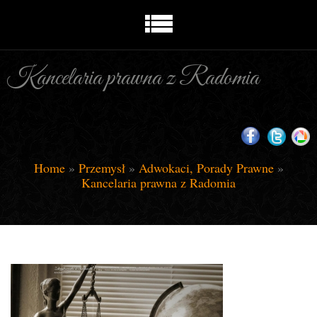
Kancelaria prawna z Radomia
Home
»
Przemysł
»
Adwokaci, Porady Prawne
»
Kancelaria prawna z Radomia