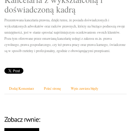
doświadczoną kadrą
Prezentowana kancelaria prawna, dzięki temu, że posiada doświadczonych i
wykształconych adwokatów oraz radców prawnych, którzy na bieżąco podnoszą swoje
umiejętności, jest w stanie sprostać najróżniejszym oczekiwaniom swoich klientów.
Poza tym oferowane przez omawianą kancelarię usługi z zakresu m.in. prawa
cywilnego, prawa gospodarczego, czy też prawa pracy oraz prawa karnego, świadczone
są w sposób rzetelny i profesjonalny, zgodnie z obowiązującymi przepisami.
Dodaj Komentarz
Poleć stronę
Wpis zawiera błędy