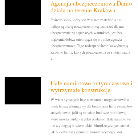
Agencja ubezpieczeniowa Damo
działa na terenie Krakowa
Pośrednikiem, który jest w stanie znaleźć dla nas
najlepszą ofertę ubezpieczeniową i zawrzeć dla nas
ubezpieczenie na najlepszych warunkach, jest bez
wątpienia dobrze orientująca się w rynku agencja
ubezpieczeniowa. Tego rodzaju pośrednika wybierają
zarówno firmy, których ubezpieczenia ze swojej natury
s...
Hale namiotowe to tymczasowe i
wytrzymałe konstrukcje
W wielu sytuacjach hale namiotowe mogą stanowić o
wiele lepsze alternatywy dla budowania hal z elementów
stałych nawet, jeśli są to hale o budowie modułowej,
które można bardzo szybko postawić. Hale namiotowe
nie wymagają bowiem takich biurokratycznych starań
jak budowa hal z elementu konstrukcyjnego, któr...