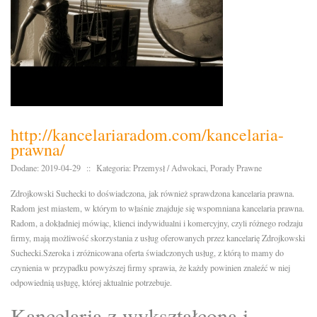
http://kancelariaradom.com/kancelaria-
prawna/
Dodane: 2019-04-29
::
Kategoria: Przemysł / Adwokaci, Porady Prawne
Zdrojkowski Suchecki to doświadczona, jak również sprawdzona kancelaria prawna.
Radom jest miastem, w którym to właśnie znajduje się wspomniana kancelaria prawna.
Radom, a dokładniej mówiąc, klienci indywidualni i komercyjny, czyli różnego rodzaju
firmy, mają możliwość skorzystania z usług oferowanych przez kancelarię Zdrojkowski
Suchecki.Szeroka i zróżnicowana oferta świadczonych usług, z którą to mamy do
czynienia w przypadku powyższej firmy sprawia, że każdy powinien znaleźć w niej
odpowiednią usługę, której aktualnie potrzebuje.
Kancelaria z wykształconą i