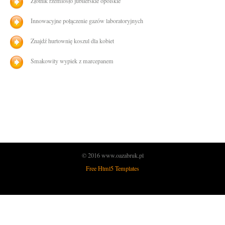
Złotnik rzemiosło jubilerskie opolskie
Innowacyjne połączenie gazów laboratoryjnych
Znajdź hurtownię koszul dla kobiet
Smakowity wypiek z marcepanem
© 2016 www.oazabruk.pl
Free Html5 Templates