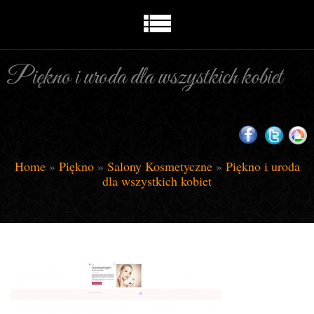
Piękno i uroda dla wszystkich kobiet
Home
»
Piękno
»
Salony Kosmetyczne
»
Piękno i uroda
dla wszystkich kobiet