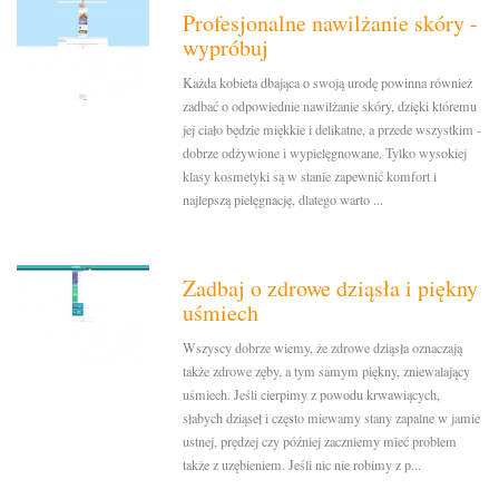
Profesjonalne nawilżanie skóry -
wypróbuj
Każda kobieta dbająca o swoją urodę powinna również
zadbać o odpowiednie nawilżanie skóry, dzięki któremu
jej ciało będzie miękkie i delikatne, a przede wszystkim -
dobrze odżywione i wypielęgnowane. Tylko wysokiej
klasy kosmetyki są w stanie zapewnić komfort i
najlepszą pielęgnację, dlatego warto ...
Zadbaj o zdrowe dziąsła i piękny
uśmiech
Wszyscy dobrze wiemy, że zdrowe dziąsła oznaczają
także zdrowe zęby, a tym samym piękny, zniewalający
uśmiech. Jeśli cierpimy z powodu krwawiących,
słabych dziąseł i często miewamy stany zapalne w jamie
ustnej, prędzej czy później zaczniemy mieć problem
także z uzębieniem. Jeśli nic nie robimy z p...