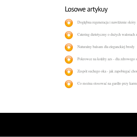
Dogłębna regeneracja i nawilżenie skóry
Catering dietetyczny o dużych walorach
Naturalny balsam dla eleganckiej brody
Pokrowce na kołdry azs - dla zdrowego 
Zespół suchego oka - jak zapobiegać cho
Co można stosować na gardło przy karmi