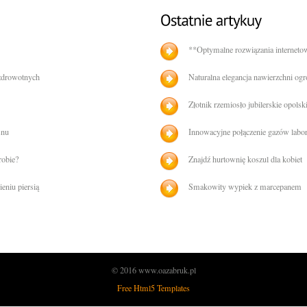
**Optymalne rozwiązania interneto
 zdrowotnych
Naturalna elegancja nawierzchni og
Złotnik rzemiosło jubilerskie opolsk
snu
Innowacyjne połączenie gazów labo
robie?
Znajdź hurtownię koszul dla kobiet
eniu piersią
Smakowity wypiek z marcepanem
© 2016 www.oazabruk.pl
Free Html5 Templates