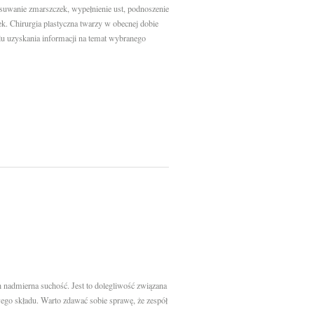
 Usuwanie zmarszczek, wypełnienie ust, podnoszenie
wek. Chirurgia plastyczna twarzy w obecnej dobie
elu uzyskania informacji na temat wybranego
h nadmierna suchość. Jest to dolegliwość związana
wego składu. Warto zdawać sobie sprawę, że zespół