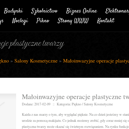
e plastyczne twarzy
ękno
»
Salony Kosmetyczne
»
Małoinwazyjne operacje plasty
Małoinwazyjne operacje plastyczne t
Dodane: 2017-02-09
::
Kategoria: Piękno / Salony Kosmetyczne
Każda z nas marzy o tym, aby wyglądać pięknie. Na co dzień jesteśmy w stani
urodzie za pomocą makijażu. Co jednak możemy zrobić, gdy coraz mniej się s
plastyczna twarzy może okazać się świetnym rozwiązaniem. Na rynku funkcjon