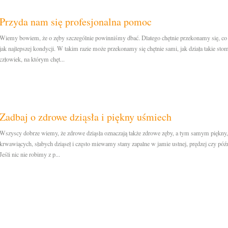
Przyda nam się profesjonalna pomoc
Wiemy bowiem, że o zęby szczególnie powinniśmy dbać. Dlatego chętnie przekonamy się, co r
jak najlepszej kondycji. W takim razie może przekonamy się chętnie sami, jak działa takie st
człowiek, na którym chęt...
Zadbaj o zdrowe dziąsła i piękny uśmiech
Wszyscy dobrze wiemy, że zdrowe dziąsła oznaczają także zdrowe zęby, a tym samym piękny,
krwawiących, słabych dziąseł i często miewamy stany zapalne w jamie ustnej, prędzej czy póź
Jeśli nic nie robimy z p...