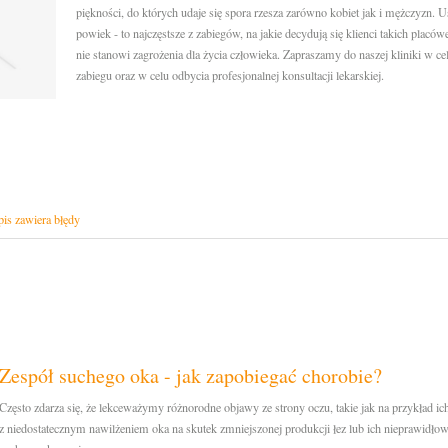
piękności, do których udaje się spora rzesza zarówno kobiet jak i mężczyzn.
powiek - to najczęstsze z zabiegów, na jakie decydują się klienci takich placó
nie stanowi zagrożenia dla życia człowieka. Zapraszamy do naszej kliniki w c
zabiegu oraz w celu odbycia profesjonalnej konsultacji lekarskiej.
is zawiera błędy
Zespół suchego oka - jak zapobiegać chorobie?
Często zdarza się, że lekceważymy różnorodne objawy ze strony oczu, takie jak na przykład ic
z niedostatecznym nawilżeniem oka na skutek zmniejszonej produkcji łez lub ich nieprawidło