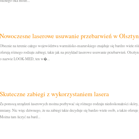
suchego oka może...
Nowoczesne laserowe usuwanie przebarwień w Olsztyn
Obecnie na terenie całego województwa warmińsko-mazurskiego znajduje się bardzo wiele ró
oferują różnego rodzaju zabiegi, takie jak na przykład laserowe usuwanie przebarwień. Olsztyn
o nazwie LOOK-MED, ten w�...
Skuteczne zabiegi z wykorzystaniem lasera
Za pomocą urządzeń laserowych można pozbywać się różnego rodzaju niedoskonałości skóry,
zmiany. Nic więc dziwnego, że na zabiegi takie decyduje się bardzo wiele osób, a także oferuje
Można tam liczyć na bard...