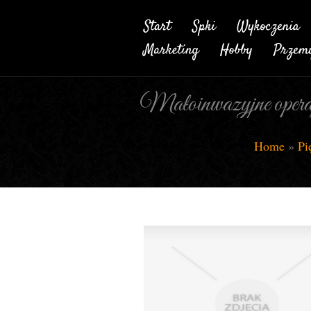
Małoinwazyjne operacj
Home
»
Pi