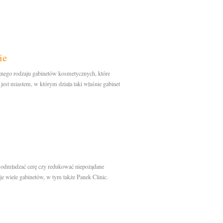
ie
żnego rodzaju gabinetów kosmetycznych, które
 jest miastem, w którym działa taki właśnie gabinet
 odmładzać cerę czy redukować niepożądane
 je wiele gabinetów, w tym także Panek Clinic.