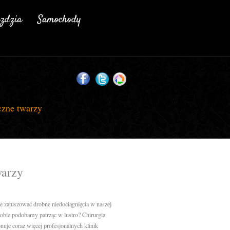
czne twarzy
warzy
e zatuszować drobne niedociągnięcia w naszej
obie podobamy patrząc w lustro? Chirurgia
uje coraz więcej profesjonalnych klinik