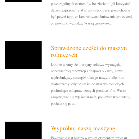
poszczególnych elementów będziecie mogli korzystać
dłużej. Zapraszamy Was do współpracy, jeżeli chcecie
być pewni tego, że kontrolowane kulowanie jest czymś,
co powinno wzbudzić Waszą ciekawość...
Sprawdzone części do maszyn
rolniczych
Dobrze wiemy, że maszyny rolnicze wymagają
odpowiedniej renowacji i dbałości o każdy, nawet
najdrobniejszy szczegół, dlatego naszym klientom
dostarczamy jedynie części do maszyn rolniczych
pochodzące od sprawdzonych producentów. Warto
zaopatrywać się właśnie u nich, ponieważ tylko wtedy
posiada się pew...
Wypróbuj naszą maszynę
Pakowanie jest bardzo ważnym elementem procesu