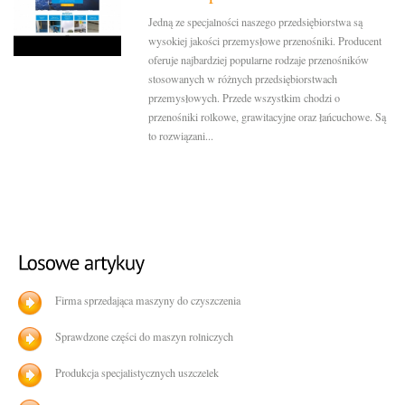
Jedną ze specjalności naszego przedsiębiorstwa są
wysokiej jakości przemysłowe przenośniki. Producent
oferuje najbardziej popularne rodzaje przenośników
stosowanych w różnych przedsiębiorstwach
przemysłowych. Przede wszystkim chodzi o
przenośniki rolkowe, grawitacyjne oraz łańcuchowe. Są
to rozwiązani...
Firma sprzedająca maszyny do czyszczenia
Sprawdzone części do maszyn rolniczych
Produkcja specjalistycznych uszczelek