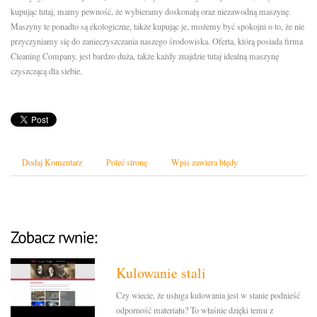
kupując tutaj, mamy pewność, że wybieramy doskonałą oraz niezawodną maszynę.
Maszyny te ponadto są ekologiczne, także kupując je, możemy być spokojni o to, że nie
przyczyniamy się do zanieczyszczania naszego środowiska. Oferta, którą posiada firma
Cleaning Company, jest bardzo duża, także każdy znajdzie tutaj idealną maszynę
czyszczącą dla siebie.
Dodaj Komentarz
Poleć stronę
Wpis zawiera błędy
Kulowanie stali
Czy wiecie, że usługa kulowania jest w stanie podnieść
odporność materiału? To właśnie dzięki temu z