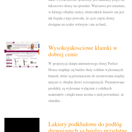
luksusowe domy na sprzedaż. Warszawa jest miastem,
w którego obrębie stolicy oferta takich domów nie jest
tak bogata z tego powodu, że są to często domy
dostępne na rynku wtórnym i nie za bard...
Wysokojakosciowe klamki w
dobrej cenie
W propozycji sklepu internetowego firmy Perfect
House znajduje się bardzo duży solidnie wykonanych
klamek, które są przeznaczone do montowania między
innymi w obrębie drzwi wewnętrznych. Prezentowane
produkty są wykonane wyłącznie z solidnych
materiałów i dzięki temu można o nich powiedzieć, że
charakte...
Lakiery podkładowe do podłóg
drewnianych są bardzo przydatne