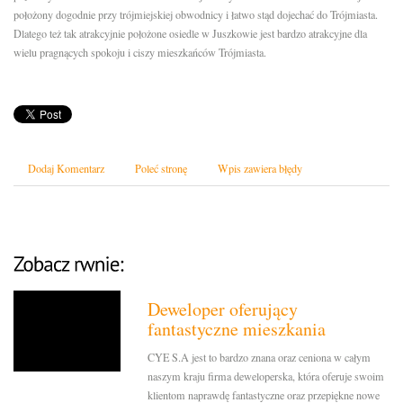
położony dogodnie przy trójmiejskiej obwodnicy i łatwo stąd dojechać do Trójmiasta.
Dlatego też tak atrakcyjnie położone osiedle w Juszkowie jest bardzo atrakcyjne dla
wielu pragnących spokoju i ciszy mieszkańców Trójmiasta.
Dodaj Komentarz
Poleć stronę
Wpis zawiera błędy
Deweloper oferujący
fantastyczne mieszkania
CYE S.A jest to bardzo znana oraz ceniona w całym
naszym kraju firma deweloperska, która oferuje swoim
klientom naprawdę fantastyczne oraz przepiękne nowe