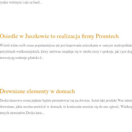
rynku wtórnym i nie za bard...
Osiedle w Juszkowie to realizacja firmy Promtech
Wśród wielu osób coraz popularniejsze nie jest kupowanie mieszkania w samym metropolita
peryferiach wielkomiejskich, który zarówno znajduje się w strefie ciszy i spokoju, jak i jest
inwestycję realizuje gdański d...
Drewniane elementy w domach
Deska tarasowa sosna pięknie będzie prezentować się na dworze. Jeżeli taki produkt Was intere
drewniane, jakie można umieścić w domach, to koniecznie musicie się do nas zgłosić. Wielkop
innych elementów.Deska taras...