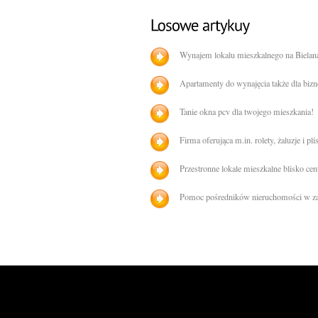
Wynajem lokalu mieszkalnego na Bielan
Apartamenty do wynajęcia także dla bi
Tanie okna pcv dla twojego mieszkania!
Firma oferująca m.in. rolety, żaluzje i pli
Przestronne lokale mieszkalne blisko cen
Pomoc pośredników nieruchomości w za