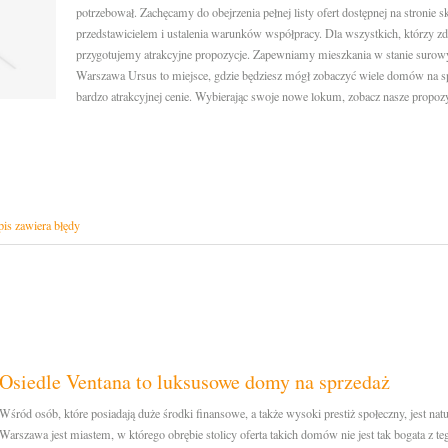
potrzebował. Zachęcamy do obejrzenia pełnej listy ofert dostępnej na stronie 
przedstawicielem i ustalenia warunków współpracy. Dla wszystkich, którzy zd
przygotujemy atrakcyjne propozycje. Zapewniamy mieszkania w stanie surow
Warszawa Ursus to miejsce, gdzie będziesz mógł zobaczyć wiele domów na sp
bardzo atrakcyjnej cenie. Wybierając swoje nowe lokum, zobacz nasze propozy
is zawiera błędy
Osiedle Ventana to luksusowe domy na sprzedaż
Wśród osób, które posiadają duże środki finansowe, a także wysoki prestiż społeczny, jest n
Warszawa jest miastem, w którego obrębie stolicy oferta takich domów nie jest tak bogata z t