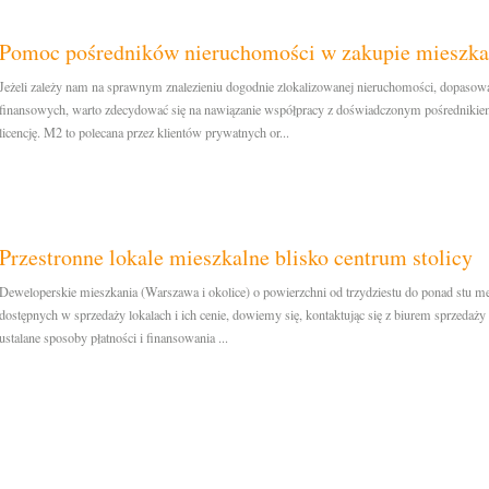
Pomoc pośredników nieruchomości w zakupie mieszka
Jeżeli zależy nam na sprawnym znalezieniu dogodnie zlokalizowanej nieruchomości, dopasowa
finansowych, warto zdecydować się na nawiązanie współpracy z doświadczonym pośrednikie
licencję. M2 to polecana przez klientów prywatnych or...
Przestronne lokale mieszkalne blisko centrum stolicy
Deweloperskie mieszkania (Warszawa i okolice) o powierzchni od trzydziestu do ponad stu m
dostępnych w sprzedaży lokalach i ich cenie, dowiemy się, kontaktując się z biurem sprzedaży
ustalane sposoby płatności i finansowania ...