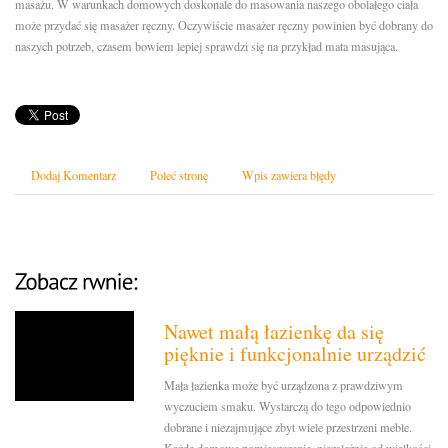
masażu. W warunkach domowych doskonale do masowania naszego obolałego ciała
może przydać się masażer ręczny. Oczywiście masażer ręczny powinien być dobrany do
naszych potrzeb, czasem bowiem lepiej sprawdzi się na przykład mata masująca.
Dodaj Komentarz
Poleć stronę
Wpis zawiera błędy
Nawet małą łazienkę da się
pięknie i funkcjonalnie urządzić
Mała łazienka może być urządzona z prawdziwym
wyczuciem smaku. Wystarczą do tego odpowiednio
dobrane i niezajmujące zbyt wiele przestrzeni meble.