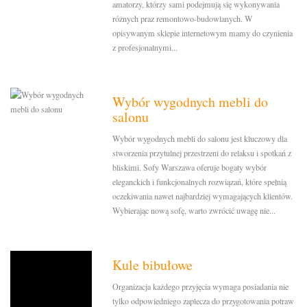
amatorzy, którzy sami podejmują się wykonywania
różnych praz remontowo-budowlanych. W
opisywanym sklepie internetowym mamy do czynienia
z profesjonalnymi...
Wybór wygodnych mebli do
salonu
Wybór wygodnych mebli do salonu jest kluczowy dla
stworzenia przytulnej przestrzeni do relaksu i spotkań z
bliskimi. Sofy Warszawa oferuje bogaty wybór
eleganckich i funkcjonalnych rozwiązań, które spełnią
oczekiwania nawet najbardziej wymagających klientów.
Wybierając nową sofę, warto zwrócić uwagę nie...
Kule bibułowe
Organizacja każdego przyjęcia wymaga posiadania nie
tylko odpowiedniego zaplecza do przygotowania potraw