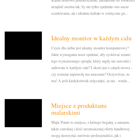
Każde domowe pomieszczenie, niezależnie od wielkości
urządzić można tak, by nie tylko spełniało ono nasze
oczekiwania, ale i idealnie trafiało w estetyczne gu...
Idealny monitor w każdym calu
Czym dla ciebie jest idealny monitor komputerowy?
Jakie wymagania musi spełniać, aby zyskiwać miano
tego wymarzonego sprzętu, który nigdy nie zawodzi i
zadowala w każdym calu? I skoro już o calach mowa -
czy rozmiar naprawdę ma znaczenie? Oczywiście, że
ma! A jeśli kiedykolwiek usłyszałeś, że nie - wiedz...
Miejsce z produktami
malarskimi
Majic Paints to miejsce, z którego bogatej, a zarazem
także szerokiej i dość urozmaiconej oferty handlowej
mogą skorzystać zarówno profesjonaliści, jak i