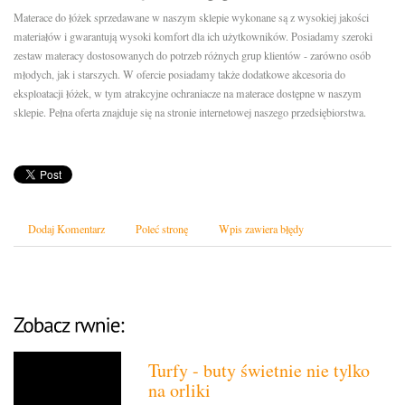
Materace do łóżek sprzedawane w naszym sklepie wykonane są z wysokiej jakości
materiałów i gwarantują wysoki komfort dla ich użytkowników. Posiadamy szeroki
zestaw materacy dostosowanych do potrzeb różnych grup klientów - zarówno osób
młodych, jak i starszych. W ofercie posiadamy także dodatkowe akcesoria do
eksploatacji łóżek, w tym atrakcyjne ochraniacze na materace dostępne w naszym
sklepie. Pełna oferta znajduje się na stronie internetowej naszego przedsiębiorstwa.
Dodaj Komentarz
Poleć stronę
Wpis zawiera błędy
Turfy - buty świetnie nie tylko
na orliki