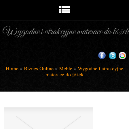
Wygodne i atrakcyjne materace do łóżek
Home
»
Biznes Online
»
Meble
»
Wygodne i atrakcyjne
materace do łóżek