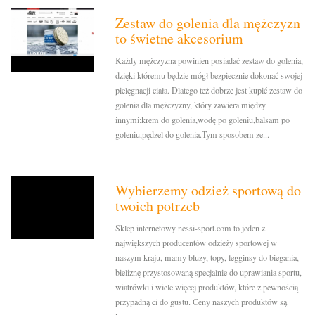
Zestaw do golenia dla mężczyzn
to świetne akcesorium
Każdy mężczyzna powinien posiadać zestaw do golenia,
dzięki któremu będzie mógł bezpiecznie dokonać swojej
pielęgnacji ciała. Dlatego też dobrze jest kupić zestaw do
golenia dla mężczyzny, który zawiera między
innymi:krem do golenia,wodę po goleniu,balsam po
goleniu,pędzel do golenia.Tym sposobem ze...
Wybierzemy odzież sportową do
twoich potrzeb
Sklep internetowy nessi-sport.com to jeden z
największych producentów odzieży sportowej w
naszym kraju, mamy bluzy, topy, legginsy do biegania,
bieliznę przystosowaną specjalnie do uprawiania sportu,
wiatrówki i wiele więcej produktów, które z pewnością
przypadną ci do gustu. Ceny naszych produktów są