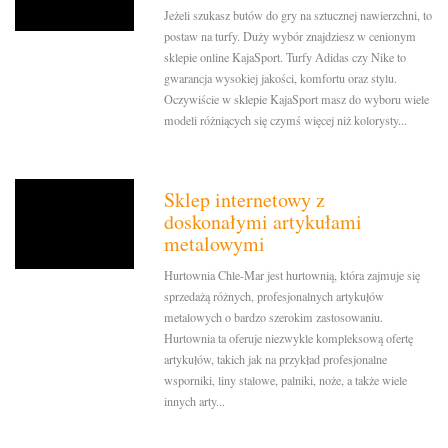
Jeżeli szukasz butów do gry na sztucznej nawierzchni, to
postaw na turfy. Duży wybór znajdziesz w cenionym
sklepie online KajaSport. Turfy Adidas czy Nike to
gwarancja wysokiej jakości, komfortu oraz stylu.
Oczywiście w sklepie KajaSport masz do wyboru wiele
modeli różniących się czymś więcej niż kolorysty...
Sklep internetowy z
doskonałymi artykułami
metalowymi
Hurtownia Chle-Mar jest hurtownią, która zajmuje się
sprzedażą różnych, profesjonalnych artykułów
metalowych o bardzo szerokim zastosowaniu.
Hurtownia ta oferuje niezwykle kompleksową ofertę
artykułów, takich jak na przykład profesjonalne
wsporniki, liny stalowe, palniki, noże, a także wiele
innych arty...